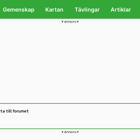
Gemenskap
Kartan
Tävlingar
Artiklar
annons
ta till forumet
annons