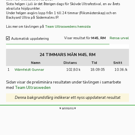
Sista helgen i juli är det återigen dags för Skövde Ultrafestival, en av årets
absoluta höjdpunkter.
Under helgen avgörs lopp från 1 till 24 timmar (Riksmästerskap) och en
Backyard Ultra på Södermalms IP.
Läs mer om tävlingen på
Team Ultraswedens hemsida
Visar resultat för
M45, RM
Rensa urval
Automatisk uppdatering
24 TIMMARS MÄN M45, RM
Namn
Distans
Tid
Snitt
1
Wärnfeldt Gunnar
102,80 k
18:09:05
10:36 /k
Sidan visar de preliminära resultaten under tävlingen i samarbete
med
Team Ultrasweden
Denna bakgrundsfärg indikerar ett nyss uppdaterat resultat
annons