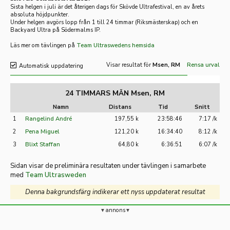
Sista helgen i juli är det återigen dags för Skövde Ultrafestival, en av årets
absoluta höjdpunkter.
Under helgen avgörs lopp från 1 till 24 timmar (Riksmästerskap) och en
Backyard Ultra på Södermalms IP.
Läs mer om tävlingen på
Team Ultraswedens hemsida
Visar resultat för
Msen, RM
Rensa urval
Automatisk uppdatering
24 TIMMARS MÄN Msen, RM
Namn
Distans
Tid
Snitt
1
Rangelind André
197,55 k
23:58:46
7:17 /k
2
Pena Miguel
121,20 k
16:34:40
8:12 /k
3
Blixt Staffan
64,80 k
6:36:51
6:07 /k
Sidan visar de preliminära resultaten under tävlingen i samarbete
med
Team Ultrasweden
Denna bakgrundsfärg indikerar ett nyss uppdaterat resultat
annons