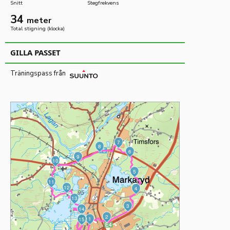
Snitt
Stegfrekvens
34
meter
Total stigning (klocka)
GILLA PASSET
Träningspass från
7
8
6
9
10
5
11
12
4
13
3
14
2
16
M
1
15
S