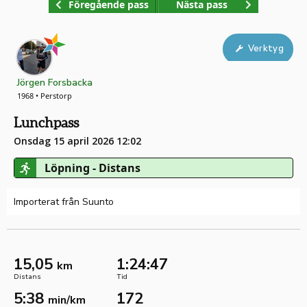
Föregående pass
Nästa pass
Verktyg
Jörgen Forsbacka
1968 • Perstorp
Lunchpass
Onsdag 15 april 2026 12:02
Löpning - Distans
Importerat från Suunto
15,05
1:24:47
km
Distans
Tid
5:38
172
min/km