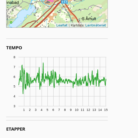
|
Kartdata:
Leaflet
Lantmäteriet
TEMPO
8
7
6
5
4
3
1
2
3
4
5
6
7
8
9
10
11
12
13
14
15
ETAPPER