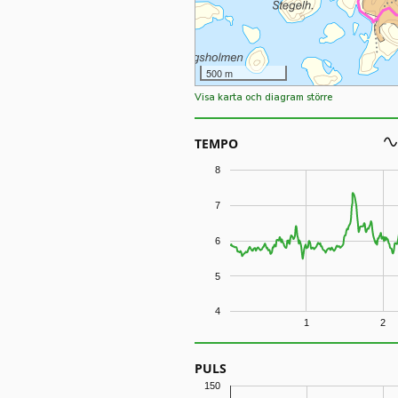
500 m
Visa karta och diagram större
TEMPO
8
7
6
5
4
1
2
PULS
150