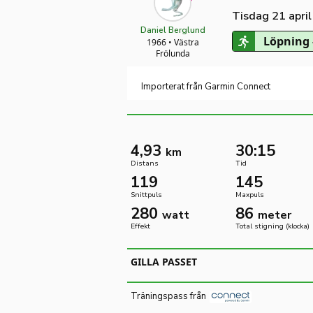
Tisdag 21 apri
Daniel Berglund
Löpning 
1966 • Västra
Frölunda
Importerat från Garmin Connect
4,93
30:15
km
Distans
Tid
119
145
Snittpuls
Maxpuls
280
86
watt
meter
Effekt
Total stigning (klocka)
GILLA PASSET
Träningspass från