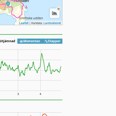
2
|
Kartdata:
Leaflet
Lantmäteriet
Utjämnad
Momentan
Etapper
3
4