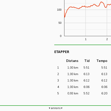
100
50
0
1
2
ETAPPER
Distans
Tid
Tempo
1
1,00 km
5:51
5:51
2
1,00 km
6:13
6:13
3
1,00 km
6:12
6:12
4
1,00 km
6:06
6:06
5
0,93 km
5:52
6:20
annons