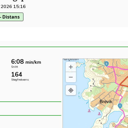
l 2026 15:16
- Distans
6:08
min/km
S
M
5
Snitt
164
Stegfrekvens
1