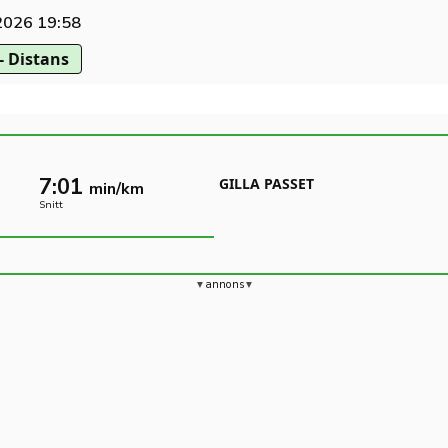
2026 19:58
- Distans
7:01
GILLA PASSET
min/km
Snitt
annons