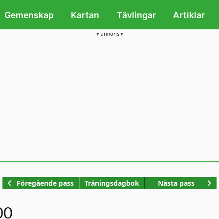
Gemenskap
Kartan
Tävlingar
Artiklar
annons
Kop
Föregående pass
Träningsdagbok
Nästa pass
00