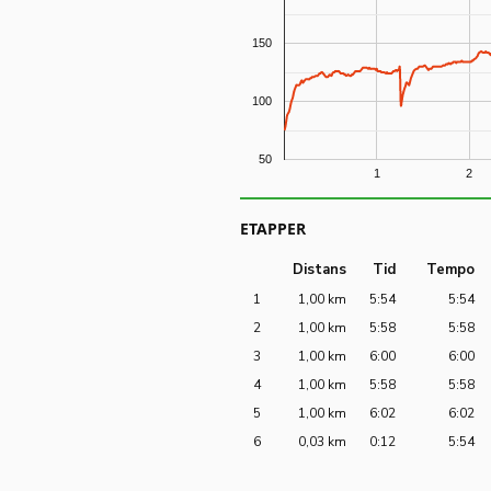
150
100
50
1
2
ETAPPER
Distans
Tid
Tempo
1
1,00 km
5:54
5:54
2
1,00 km
5:58
5:58
3
1,00 km
6:00
6:00
4
1,00 km
5:58
5:58
5
1,00 km
6:02
6:02
6
0,03 km
0:12
5:54