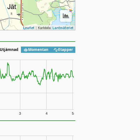
|
Kartdata:
Leaflet
Lantmäteriet
Utjämnad
Momentan
Etapper
3
4
5