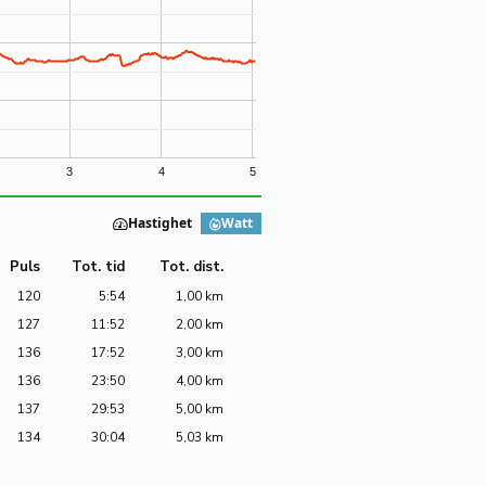
3
4
5
Hastighet
Watt
Puls
Tot. tid
Tot. dist.
120
5:54
1,00 km
127
11:52
2,00 km
136
17:52
3,00 km
136
23:50
4,00 km
137
29:53
5,00 km
134
30:04
5,03 km