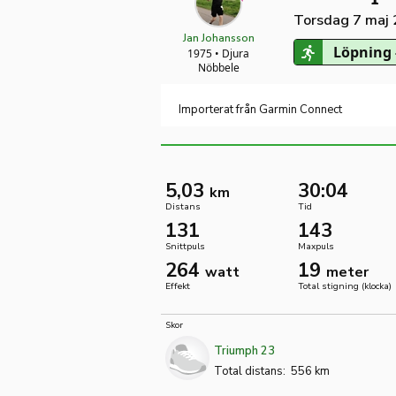
Torsdag 7 maj
Jan Johansson
Löpning 
1975 • Djura
Nöbbele
Importerat från Garmin Connect
5,03
30:04
km
Distans
Tid
131
143
Snittpuls
Maxpuls
264
19
watt
meter
Effekt
Total stigning (klocka)
Skor
Triumph 23
Total distans:
556 km