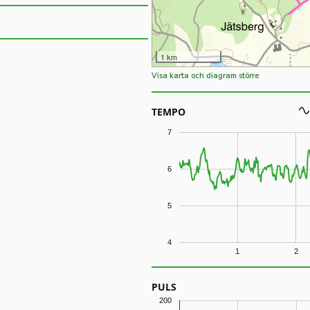
1 km
Visa karta och diagram större
TEMPO
7
6
5
4
1
2
PULS
200