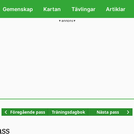
Gemenskap
Kartan
Tävlingar
Artiklar
annons
Kop
Föregående pass
Träningsdagbok
Nästa pass
ass