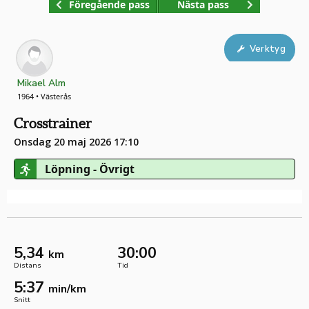
Föregående pass
Nästa pass
Verktyg
Mikael Alm
1964 • Västerås
Crosstrainer
Onsdag 20 maj 2026 17:10
Löpning - Övrigt
5,34
30:00
km
Distans
Tid
5:37
min/km
Snitt