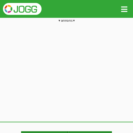
annons
Jämför passet med liknande
Kopiera till
Beräkna tider i Löparkalkylatorn
Vill du radera detta träningspass?
Kopiera extra data
Ja, radera passet
Nej, avbryt
Kopiera
Avbryt