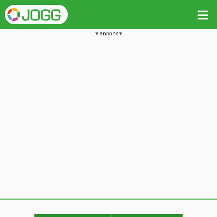
annons
Jämför passet med liknande
Kopiera till
Vill du radera detta träningspass?
Kopiera extra data
Ja, radera passet
Nej, avbryt
Kopiera
Avbryt