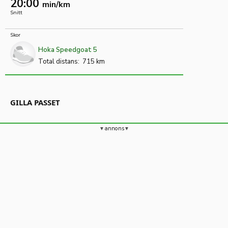
20:00
min/km
Snitt
Skor
Hoka Speedgoat 5
Total distans:
715 km
GILLA PASSET
annons