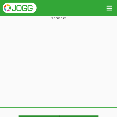
annons
Jämför passet med liknande
Kopiera till
Vill du radera detta träningspass?
Kopiera extra data
Ja, radera passet
Nej, avbryt
Kopiera
Avbryt