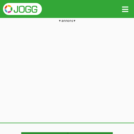
annons
Jämför passet med liknande
Kopiera till
Beräkna tider i Löparkalkylatorn
Vill du radera detta träningspass?
Kopiera extra data
Ja, radera passet
Nej, avbryt
Kopiera
Avbryt