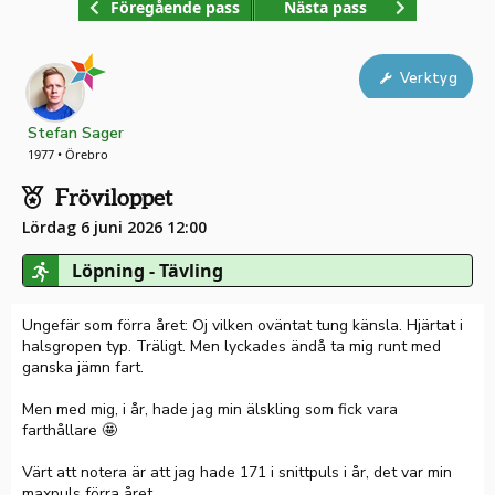
Föregående pass
Nästa pass
Verktyg
Stefan Sager
1977 • Örebro
Fröviloppet
Lördag 6 juni 2026 12:00
Löpning - Tävling
Ungefär som förra året: Oj vilken oväntat tung känsla. Hjärtat i
halsgropen typ. Träligt. Men lyckades ändå ta mig runt med
ganska jämn fart.
Men med mig, i år, hade jag min älskling som fick vara
farthållare 🤩
Värt att notera är att jag hade 171 i snittpuls i år, det var min
maxpuls förra året.