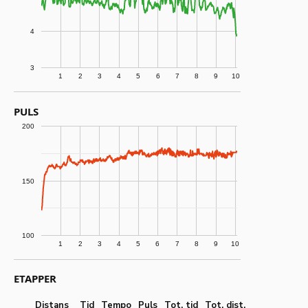
4
3
1
2
3
4
5
6
7
8
9
10
PULS
200
150
100
1
2
3
4
5
6
7
8
9
10
ETAPPER
Distans
Tid
Tempo
Puls
Tot. tid
Tot. dist.