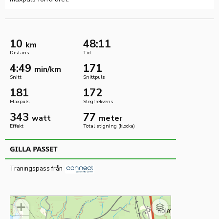
10
48:11
km
Distans
Tid
4:49
171
min/km
Snitt
Snittpuls
181
172
Maxpuls
Stegfrekvens
343
77
watt
meter
Effekt
Total stigning (klocka)
GILLA PASSET
Träningspass från