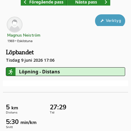
Föregående pass
Nästa pass
Verktyg
Magnus Neiström
1969 • Eskilstuna
Löpbandet
Tisdag 9 juni 2026 17:06
Löpning - Distans
5
27:29
km
Distans
Tid
5:30
min/km
Snitt