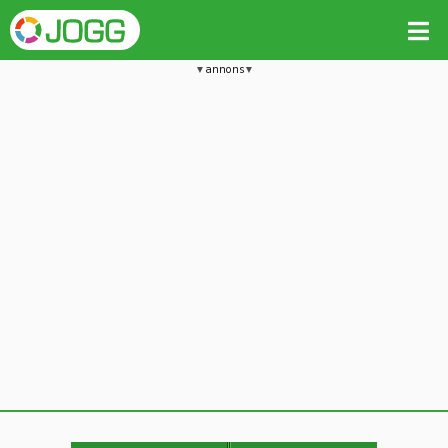
annons
Jämför passet med liknande
Kopiera till
Beräkna tider i Löparkalkylatorn
Vill du radera detta träningspass?
Kopiera extra data
Ja, radera passet
Nej, avbryt
Kopiera
Avbryt