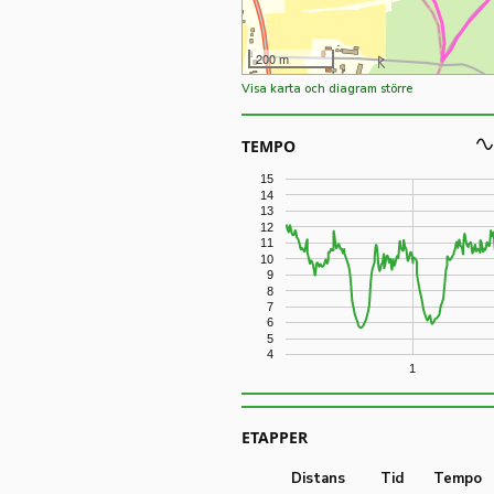
200 m
Visa karta och diagram större
TEMPO
15
14
13
12
11
10
9
8
7
6
5
4
1
ETAPPER
Distans
Tid
Tempo