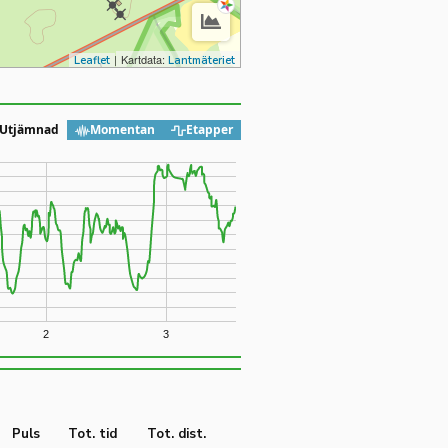
|
Kartdata:
Leaflet
Lantmäteriet
Utjämnad
Momentan
Etapper
2
3
Puls
Tot. tid
Tot. dist.