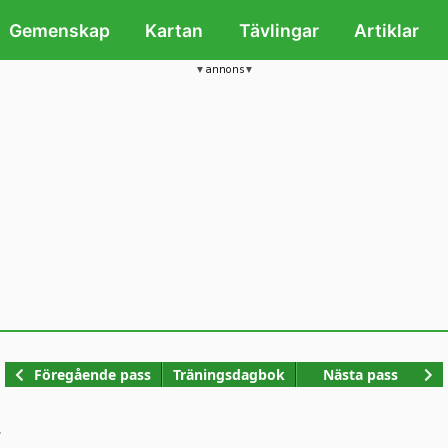
Gemenskap
Kartan
Tävlingar
Artiklar
annons
Kop
Föregående pass
Träningsdagbok
Nästa pass
g