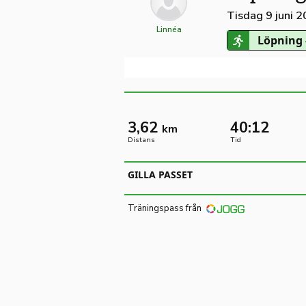
Tisdag 9 juni 
Linnéa
Löpning 
3,62
40:12
km
Distans
Tid
GILLA PASSET
Träningspass från