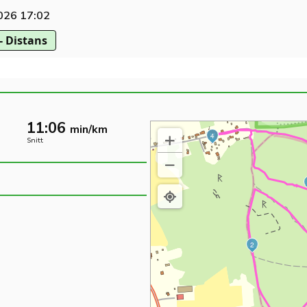
2026 17:02
- Distans
11:06
min/km
M
S
4
Snitt
2