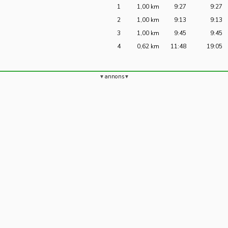
1
1,00 km
9:27
9:27
2
1,00 km
9:13
9:13
3
1,00 km
9:45
9:45
4
0,62 km
11:48
19:05
annons