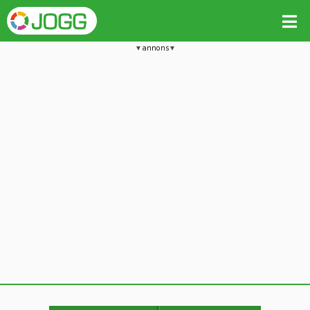
annons
Jämför passet med liknande
Kopiera till
Vill du radera detta träningspass?
Kopiera extra data
Ja, radera passet
Nej, avbryt
Kopiera
Avbryt