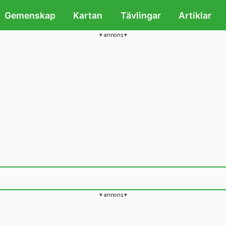
Gemenskap
Kartan
Tävlingar
Artiklar
annons
annons