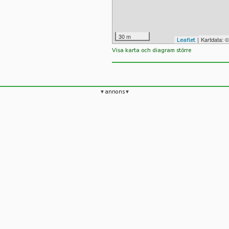
30 m
|
Kartdata: 
Leaflet
Visa karta och diagram större
annons