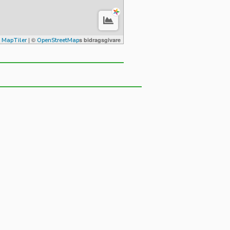
©
| ©
s bidragsgivare
MapTiler
OpenStreetMap