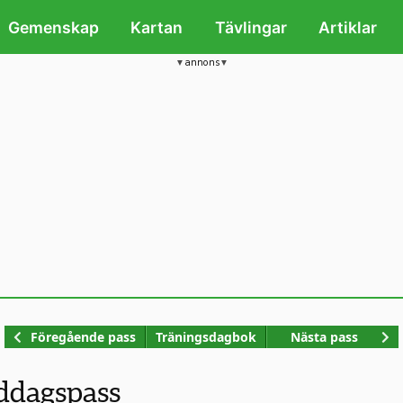
Gemenskap
Kartan
Tävlingar
Artiklar
annons
Kop
Föregående pass
Träningsdagbok
Nästa pass
ddagspass