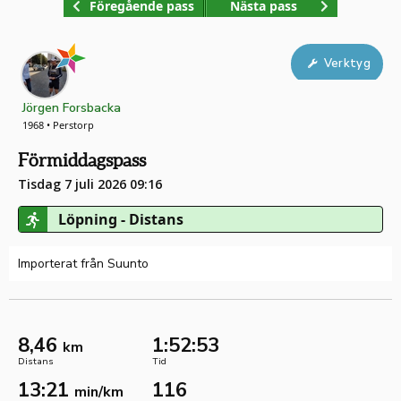
Föregående pass
Nästa pass
Verktyg
Jörgen Forsbacka
1968 • Perstorp
Förmiddagspass
Tisdag 7 juli 2026 09:16
Löpning - Distans
Importerat från Suunto
8,46
1:52:53
km
Distans
Tid
13:21
116
min/km