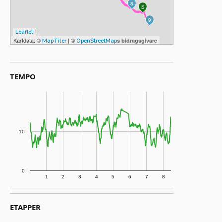
8
S
M
9
|
Leaflet
Kartdata: ©
| ©
s bidragsgivare
MapTiler
OpenStreetMap
TEMPO
10
0
1
2
3
4
5
6
7
8
ETAPPER