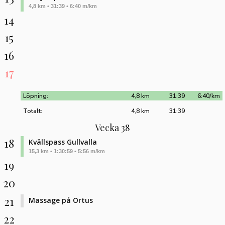
4,8 km • 31:39 • 6:40 m/km
14
15
16
17
Löpning:
4,8 km
31:39
6:40/km
Totalt:
4,8 km
31:39
Vecka 38
18
Kvällspass Gullvalla
15,3 km • 1:30:59 • 5:56 m/km
19
20
21
Massage på Ortus
22