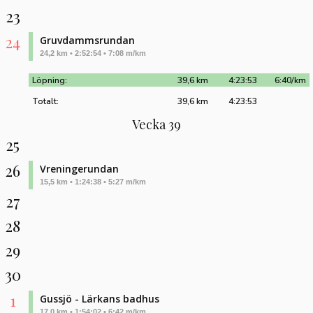
23
24
Gruvdammsrundan
24,2 km • 2:52:54 • 7:08 m/km
Löpning:
39,6 km
4:23:53
6:40/km
Totalt:
39,6 km
4:23:53
Vecka 39
25
26
Vreningerundan
15,5 km • 1:24:38 • 5:27 m/km
27
28
29
30
1
Gussjö - Lärkans badhus
17,0 km • 1:54:02 • 6:42 m/km