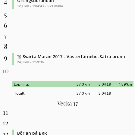
4
Örsingsborundan
12,1 km • 1:04:43 • 5:21 m/km
5
6
7
8
9
Svarta Maran 2017 - Västerfärnebo-Sätra brunn
24,9 km • 1:59:36
10
Löpning:
37,0 km
3:04:19
4:59/km
Totalt:
37,0 km
3:04:19
Vecka 37
11
12
13
Början på BRR