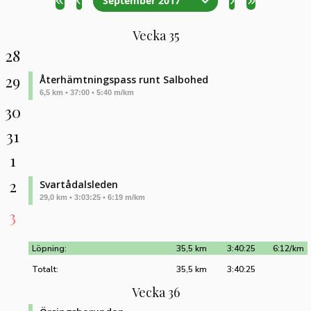
September 2017
Vecka 35
28
29
Återhämtningspass runt Salbohed
6,5 km • 37:00 • 5:40 m/km
30
31
1
2
Svartådalsleden
29,0 km • 3:03:25 • 6:19 m/km
3
Löpning:
35,5 km
3:40:25
6:12/km
Totalt:
35,5 km
3:40:25
Vecka 36