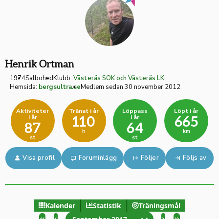
Henrik Ortman
1974
Salbohed
Klubb:
Västerås SOK och Västerås LK
Hemsida:
bergsultra.se
Medlem sedan 30 november 2012
Aktiviteter
Tränat i år
Löppass
Löpt i år
i år
i år
110
665
87
64
h
km
st
st
Visa profil
Foruminlägg
Följer
Följs av
Kalender
Statistik
Träningsmål