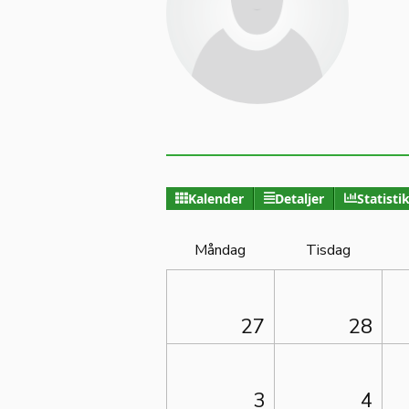
Kalender
Detaljer
Statisti
Måndag
Tisdag
27
28
3
4