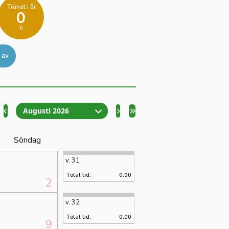
Tränat i år
0
h
 av
Augusti 2026
Söndag
v. 31
Total tid:
0:00
2
v. 32
Total tid:
0:00
9