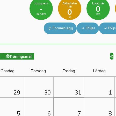
Joggpers
Aktiviteter
Löpt i år
i år
-
0
0
min/km
km
st
Foruminlägg
Följer
Följs
k
Träningsmål
Onsdag
Torsdag
Fredag
Lördag
29
30
31
1
5
6
7
8