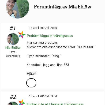
Foruminlägg av Mia Eklöw
#1
18 april 2010 kl 09:46
Problem lägga in träningspass
Har samma problem:
Microsoft VBScript runtime error ´800a000d´
Mia Eklöw
1973 •
Type mismatch: ´clng´
Borensberg
/inc/tdbok_jogg.asp, line 563
Hjälp!!
#2
18 april 2010 kl 09:54
Funkar inte att lägga in träningspass