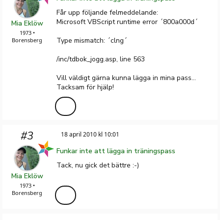
Får upp följande felmeddelande:
Microsoft VBScript runtime error ´800a000d´
Mia Eklöw
1973 •
Type mismatch: ´clng´
Borensberg
/inc/tdbok_jogg.asp, line 563
Vill väldigt gärna kunna lägga in mina pass...
Tacksam för hjälp!
#3
18 april 2010 kl 10:01
Funkar inte att lägga in träningspass
Tack, nu gick det bättre :-)
Mia Eklöw
1973 •
Borensberg