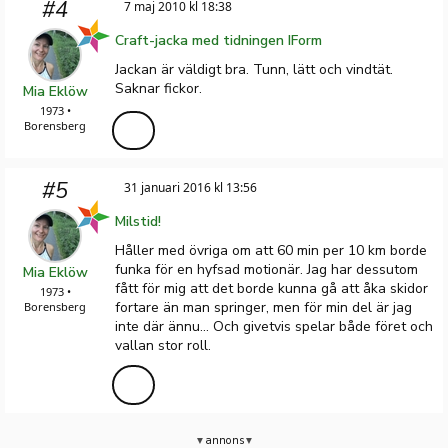
#4
7 maj 2010 kl 18:38
Craft-jacka med tidningen IForm
Jackan är väldigt bra. Tunn, lätt och vindtät.
Saknar fickor.
Mia Eklöw
1973 •
Borensberg
#5
31 januari 2016 kl 13:56
Milstid!
Håller med övriga om att 60 min per 10 km borde
funka för en hyfsad motionär. Jag har dessutom
Mia Eklöw
fått för mig att det borde kunna gå att åka skidor
1973 •
fortare än man springer, men för min del är jag
Borensberg
inte där ännu... Och givetvis spelar både föret och
vallan stor roll.
annons