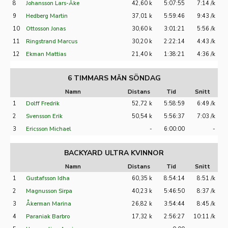
8
Johansson Lars-Åke
42,60 k
5:07:55
7:14 /k
9
Hedberg Martin
37,01 k
5:59:46
9:43 /k
10
Ottosson Jonas
30,60 k
3:01:21
5:56 /k
11
Ringstrand Marcus
30,20 k
2:22:14
4:43 /k
12
Ekman Mattias
21,40 k
1:38:21
4:36 /k
6 TIMMARS MÄN SÖNDAG
Namn
Distans
Tid
Snitt
1
Dolff Fredrik
52,72 k
5:58:59
6:49 /k
2
Svensson Erik
50,54 k
5:56:37
7:03 /k
3
Ericsson Michael
-
6:00:00
-
BACKYARD ULTRA KVINNOR
Namn
Distans
Tid
Snitt
1
Gustafsson Idha
60,35 k
8:54:14
8:51 /k
2
Magnusson Sirpa
40,23 k
5:46:50
8:37 /k
3
Åkerman Marina
26,82 k
3:54:44
8:45 /k
4
Paraniak Barbro
17,32 k
2:56:27
10:11 /k