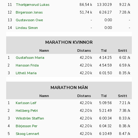
11
Thorbjørnsrud Lukas
86,54 k
13:30:29
9:22 /k
12
Birgersson Jonas
51,74 k
6:26:27
7:28 /k
13
Gustavsson Owe
-
0:00
-
14
Lindau Simon
-
0:00
-
MARATHON KVINNOR
Namn
Distans
Tid
Snitt
1
Gustafsson Maria
42,20 k
4:14:25
6:02 /k
2
Hansson Frida
42,20 k
4:54:59
6:59 /k
3
Lithell Maria
42,20 k
6:01:50
8:35 /k
MARATHON MÄN
Namn
Distans
Tid
Snitt
1
Karlsson Leif
42,20 k
5:09:56
7:21 /k
2
Hellberg Petri
42,20 k
5:21:49
7:38 /k
3
Wikström Staffan
42,20 k
6:00:34
8:33 /k
4
Börjesson Per
42,20 k
6:04:32
8:38 /k
5
Skoog Lennart
42,20 k
6:10:49
8:47 /k