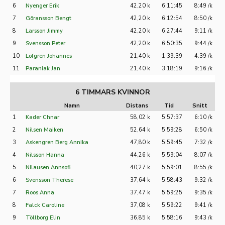
6
Nyenger Erik
42,20 k
6:11:45
8:49 /k
7
Göransson Bengt
42,20 k
6:12:54
8:50 /k
8
Larsson Jimmy
42,20 k
6:27:44
9:11 /k
9
Svensson Peter
42,20 k
6:50:35
9:44 /k
10
Löfgren Johannes
21,40 k
1:39:39
4:39 /k
11
Paraniak Jan
21,40 k
3:18:19
9:16 /k
6 TIMMARS KVINNOR
Namn
Distans
Tid
Snitt
1
Kader Chnar
58,02 k
5:57:37
6:10 /k
2
Nilsen Maiken
52,64 k
5:59:28
6:50 /k
3
Askengren Berg Annika
47,80 k
5:59:45
7:32 /k
4
Nilsson Hanna
44,26 k
5:59:04
8:07 /k
5
Nilausen Annsofi
40,27 k
5:59:01
8:55 /k
6
Svensson Therese
37,64 k
5:58:43
9:32 /k
7
Roos Anna
37,47 k
5:59:25
9:35 /k
8
Falck Caroline
37,08 k
5:59:22
9:41 /k
9
Töllborg Elin
36,85 k
5:58:16
9:43 /k