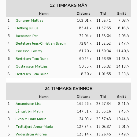
12 TIMMARS MÄN
Namn
Distans
Tid
Snitt
1
Gungner Mattias
102,01 k
11:58:41
7:03 /k
2
Hofberg Julius
86,41 k
11:57:55
8:18 /k
3
Jacobsson Per.
79,04 k
11:58:04
9:05 /k
4
Bertelsen Jens-Christian Sveum
72,84 k
11:52:52
9:47 /k
5
Carlsson Tommy
61,70 k
11:59:34
11:40 /k
6
Bertelsen Tom Rune.
60,44 k
11:53:39
11:48 /k
7
Gustavsson Mattias
50,55 k
11:58:32
14:13 /k
8
Bertelsen Tom Rune
8,20 k
1:01:55
7:33 /k
24 TIMMARS KVINNOR
Namn
Distans
Tid
Snitt
1
Amundsson Lisa
165,66 k
23:57:34
8:41 /k
2
Långström Malin
147,51 k
23:58:16
9:45 /k
3
Ekholm Bark Malin
134,03 k
23:57:48
10:44 /k
4
Trollsfjord Anna-Maria
127,34 k
19:08:37
9:01 /k
5
Widerström Andrea
126,14 k
16:26:45
7:49 /k