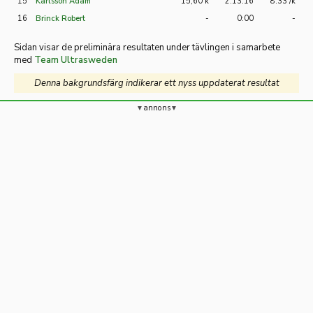
15
Karlsson Adam
15,60 k
2:13:16
8:33 /k
16
Brinck Robert
-
0:00
-
Sidan visar de preliminära resultaten under tävlingen i samarbete
med
Team Ultrasweden
Denna bakgrundsfärg indikerar ett nyss uppdaterat resultat
annons