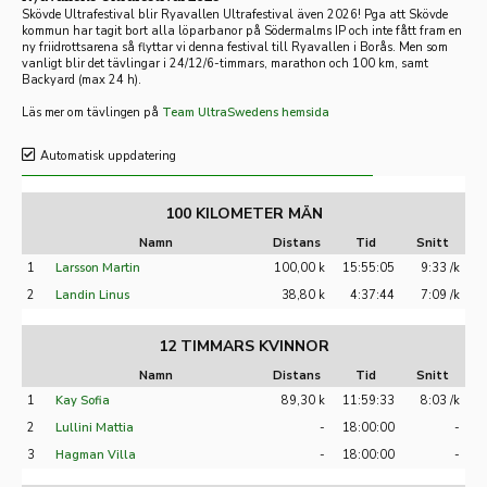
Skövde Ultrafestival blir Ryavallen Ultrafestival även 2026! Pga att Skövde
kommun har tagit bort alla löparbanor på Södermalms IP och inte fått fram en
ny friidrotts
arena så flyttar vi denna festival till Ryavallen i Borås. Men som
vanligt blir det tävlingar i 24/12/6-timmars, marathon och 100 km, samt
Backyard (max 24 h).
Läs mer om tävlingen på
Team UltraSwedens hemsida
Automatisk uppdatering
100 KILOMETER MÄN
Namn
Distans
Tid
Snitt
1
Larsson Martin
100,00 k
15:55:05
9:33 /k
2
Landin Linus
38,80 k
4:37:44
7:09 /k
12 TIMMARS KVINNOR
Namn
Distans
Tid
Snitt
1
Kay Sofia
89,30 k
11:59:33
8:03 /k
2
Lullini Mattia
-
18:00:00
-
3
Hagman Villa
-
18:00:00
-