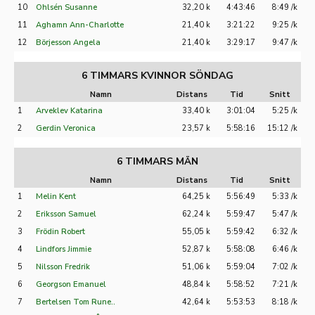
10
Ohlsén Susanne
32,20 k
4:43:46
8:49 /k
11
Aghamn Ann-Charlotte
21,40 k
3:21:22
9:25 /k
12
Börjesson Angela
21,40 k
3:29:17
9:47 /k
6 TIMMARS KVINNOR SÖNDAG
Namn
Distans
Tid
Snitt
1
Arveklev Katarina
33,40 k
3:01:04
5:25 /k
2
Gerdin Veronica
23,57 k
5:58:16
15:12 /k
6 TIMMARS MÄN
Namn
Distans
Tid
Snitt
1
Melin Kent
64,25 k
5:56:49
5:33 /k
2
Eriksson Samuel
62,24 k
5:59:47
5:47 /k
3
Frödin Robert
55,05 k
5:59:42
6:32 /k
4
Lindfors Jimmie
52,87 k
5:58:08
6:46 /k
5
Nilsson Fredrik
51,06 k
5:59:04
7:02 /k
6
Georgson Emanuel
48,84 k
5:58:52
7:21 /k
7
Bertelsen Tom Rune..
42,64 k
5:53:53
8:18 /k