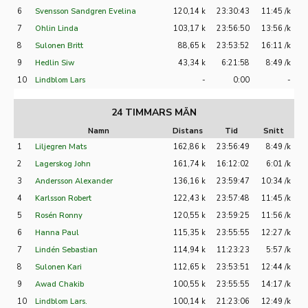
6
Svensson Sandgren Evelina
120,14 k
23:30:43
11:45 /k
7
Ohlin Linda
103,17 k
23:56:50
13:56 /k
8
Sulonen Britt
88,65 k
23:53:52
16:11 /k
9
Hedlin Siw
43,34 k
6:21:58
8:49 /k
10
Lindblom Lars
-
0:00
-
24 TIMMARS MÄN
Namn
Distans
Tid
Snitt
1
Liljegren Mats
162,86 k
23:56:49
8:49 /k
2
Lagerskog John
161,74 k
16:12:02
6:01 /k
3
Andersson Alexander
136,16 k
23:59:47
10:34 /k
4
Karlsson Robert
122,43 k
23:57:48
11:45 /k
5
Rosén Ronny
120,55 k
23:59:25
11:56 /k
6
Hanna Paul
115,35 k
23:55:55
12:27 /k
7
Lindén Sebastian
114,94 k
11:23:23
5:57 /k
8
Sulonen Kari
112,65 k
23:53:51
12:44 /k
9
Awad Chakib
100,55 k
23:55:55
14:17 /k
10
Lindblom Lars.
100,14 k
21:23:06
12:49 /k