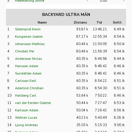
5
Hammarling Annie
-
0:00
-
BACKYARD ULTRA MÄN
Namn
Distans
Tid
Snitt
1
Söderqvist Kevin
93,87 k
13:48:21
8:49 /k
2
Kungsman Joakim
87,17 k
12:55:34
8:54 /k
3
Johansson Mathias
80,46 k
11:50:05
8:50 /k
4
Christell Per
80,46 k
11:56:39
8:54 /k
5
Andersson Niclas
60,35 k
8:46:58
8:44 /k
6
Hansson Adam
60,35 k
8:48:42
8:46 /k
7
Sundström Adam
60,35 k
8:48:42
8:46 /k
8
Carlsson Emil
60,35 k
8:54:22
8:51 /k
9
Aderlind Christian
60,35 k
8:54:30
8:51 /k
10
Hallberg Carl
53,64 k
7:50:22
8:46 /k
11
van der Eerden Gabriel
50,44 k
7:27:47
8:53 /k
12
Karlsson Adam.
50,04 k
7:26:42
8:56 /k
13
Wohlen Lucas
40,23 k
5:40:49
8:28 /k
14
Ljung Andreas
35,03 k
5:15:33
9:00 /k