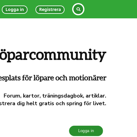
Logga in
Registrera
a löparcommunity
splats för löpare och motionärer
Forum, kartor, träningsdagbok, artiklar.
trera dig helt gratis och spring för livet.
Logga in