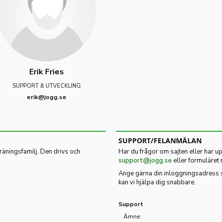
Erik Fries
SUPPORT & UTVECKLING
erik@jogg.se
SUPPORT/FELANMÄLAN
träningsfamilj. Den drivs och
Har du frågor om sajten eller har up
support@jogg.se
eller formuläret
Ange gärna din inloggningsadress 
kan vi hjälpa dig snabbare.
Support
Ämne: