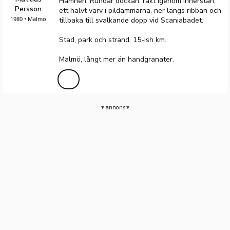
Hamnen. Rundar dockan, rakt igenom innerstan,
Persson
ett halvt varv i pildammarna, ner längs ribban och
1980 • Malmö
tillbaka till svalkande dopp vid Scaniabadet.
Stad, park och strand. 15-ish km.
Malmö, långt mer än handgranater.
annons