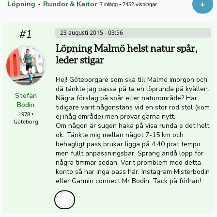
Löpning
Rundor & Kartor
•
7 inlägg
•
7452 visningar
#1
23 augusti 2015 - 03:56
Löpning Malmö helst natur spår,
leder stigar
Hej! Göteborgare som ska till Malmö imorgon och
då tänkte jag passa på ta en löprunda på kvällen.
Stefan
Några förslag på spår eller naturområde? Har
Bodin
tidigare varit någonstans vid en stor röd stol (kom
1978 •
ej ihåg område) men provar gärna nytt.
Göteborg
Om någon är sugen haka på visa runda e det helt
ok. Tänkte mig mellan något 7-15 km och
behagligt pass brukar ligga på 4:40 prat tempo
men fullt anpassningsbar. Sprang ändå lopp för
några timmar sedan. Varit promblem med detta
konto så har inga pass här. Instagram Misterbodin
eller Garmin connect Mr Bodin. Tack på förhan!