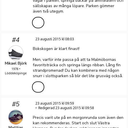
vägar i parken, springa backar på amfiteatern och
sällskapas av många löpare. Parken gömmer
även två utegym.
#4
23 augusti 2015 kl 08:03
Bokskogen är klart finast!
Men, varför inte passa på att ta Malmöbornas
Mikael Björk
favoritsträcka och springa längs ribban. Lång fin
1978 •
strandpromenad! Du kan kombinera med någon
Löddeköpinge
snurr i slottsparken så blir det lite grusväg också.
#5
23 augusti 2015 kl 09:59
Redigerad 23 augusti 2015 kl 09:58
Precis varit ute på en morgonrunda som även den
kan rekommenderas. Start och slut Västra
Mattias