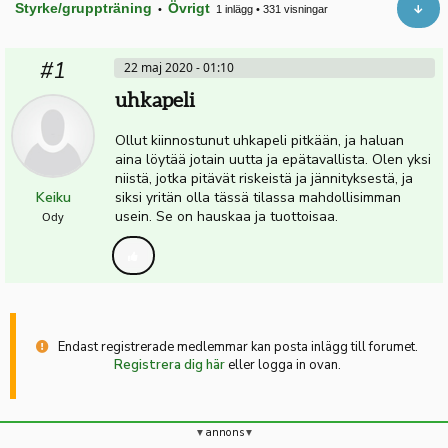
Styrke/gruppträning
Övrigt
•
1 inlägg
•
331 visningar
#1
22 maj 2020 - 01:10
uhkapeli
Ollut kiinnostunut uhkapeli pitkään, ja haluan
aina löytää jotain uutta ja epätavallista. Olen yksi
niistä, jotka pitävät riskeistä ja jännityksestä, ja
Keiku
siksi yritän olla tässä tilassa mahdollisimman
usein. Se on hauskaa ja tuottoisaa.
Ody
Endast registrerade medlemmar kan posta inlägg till forumet.
Registrera dig här
eller logga in ovan.
annons