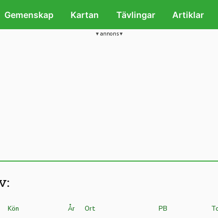
Gemenskap
Kartan
Tävlingar
Artiklar
annons
v:
Kön
År
Ort
PB
To