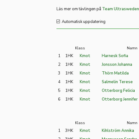
Läs mer om tävlingen på
Team Ultrasweden
Automatisk uppdatering
Klass
Namn
1
1HK
Kmot
Harnesk Sofia
2
1HK
Kmot
Jonsson Johanna
3
1HK
Kmot
Thörn Matilda
4
1HK
Kmot
Salmelin Terese
5
1HK
Kmot
Otterborg Felicia
6
1HK
Kmot
Otterborg Jennifer
Klass
Namn
1
3HK
Kmot
Kihlström Annika