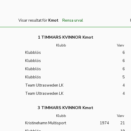
Visar resultat för
Kmot
Rensa urval
1 TIMMARS KVINNOR Kmot
Klubb
Varv
Klubblös
6
Klubblös
6
Klubblös
6
Klubblös
5
Team Ultrasweden LK
4
Team Ultrasweden LK
4
3 TIMMARS KVINNOR Kmot
Klubb
Varv
Kristinehamn Multisport
1974
21