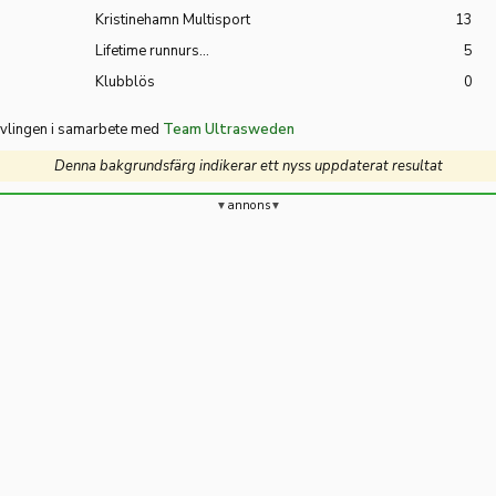
Kristinehamn Multisport
13
Lifetime runnurs...
5
Klubblös
0
tävlingen i samarbete med
Team Ultrasweden
Denna bakgrundsfärg indikerar ett nyss uppdaterat resultat
annons