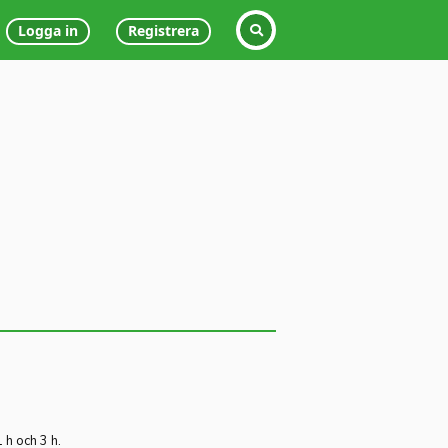
Logga in
Registrera
h och 3 h.