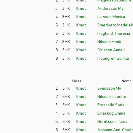
2
3HK
Kmot
Magnusson Sandra
3
3HK
Kmot
Andersson My
4
3HK
Kmot
Larsson Monica
5
3HK
Kmot
Smedberg Madelei
6
3HK
Kmot
Höglund Theresia
7
3HK
Kmot
Nilsson Heidi
8
3HK
Kmot
Ohlsson Anneli
9
3HK
Kmot
Holmgren Gunilla
Klass
Namn
1
6HK
Kmot
Svensson My
2
6HK
Kmot
Nilsson Isabelle
3
6HK
Kmot
Frostelid Sofia
4
6HK
Kmot
Eineskog Emma
5
6HK
Kmot
Berntsson Taina
6
6HK
Kmot
Aghamn Ann-Charl