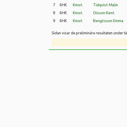
7
6HK
Kmot
Tidqvist Malin
8
6HK
Kmot
Olsson Kent
9
6HK
Kmot
Bengtsson Emma
Sidan visar de preliminära resultaten under 