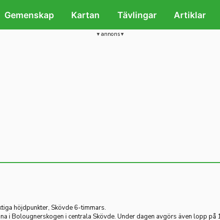
Gemenskap
Kartan
Tävlingar
Artiklar
annons
iktiga höjdpunkter, Skövde 6-timmars.
a i Bolougnerskogen i centrala Skövde. Under dagen avgörs även lopp på 1 