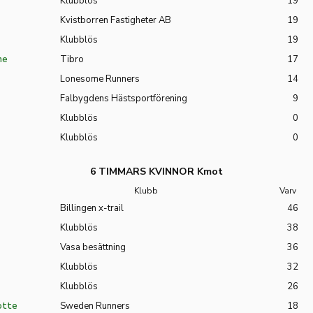
Klubblös
19
Kvistborren Fastigheter AB
19
Klubblös
19
ne
Tibro
17
Lonesome Runners
14
Falbygdens Hästsportförening
9
Klubblös
0
Klubblös
0
6 TIMMARS KVINNOR Kmot
Klubb
Varv
Billingen x-trail
46
Klubblös
38
Vasa besättning
36
Klubblös
32
Klubblös
26
otte
Sweden Runners
18