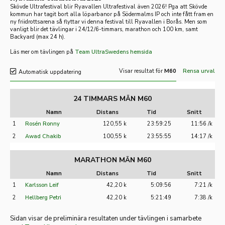
Skövde Ultrafestival blir Ryavallen Ultrafestival även 2026! Pga att Skövde
kommun har tagit bort alla löparbanor på Södermalms IP och inte fått fram en
ny friidrotts
arena så flyttar vi denna festival till Ryavallen i Borås. Men som
vanligt blir det tävlingar i 24/12/6-timmars, marathon och 100 km, samt
Backyard (max 24 h).
Läs mer om tävlingen på
Team UltraSwedens hemsida
Visar resultat för
M60
Rensa urval
Automatisk uppdatering
24 TIMMARS MÄN M60
Namn
Distans
Tid
Snitt
1
Rosén Ronny
120,55 k
23:59:25
11:56 /k
2
Awad Chakib
100,55 k
23:55:55
14:17 /k
MARATHON MÄN M60
Namn
Distans
Tid
Snitt
1
Karlsson Leif
42,20 k
5:09:56
7:21 /k
2
Hellberg Petri
42,20 k
5:21:49
7:38 /k
Sidan visar de preliminära resultaten under tävlingen i samarbete