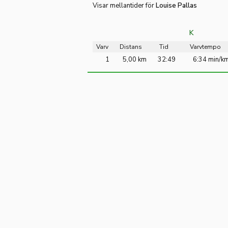
Visar mellantider för
Louise Pallas
K
Varv
Distans
Tid
Varvtempo
1
5,00 km
32:49
6:34 min/k