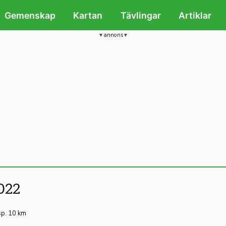
Gemenskap
Kartan
Tävlingar
Artiklar
annons
022
sp. 10 km