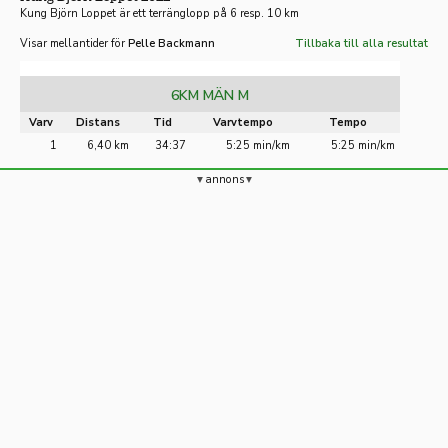
Kung Björn Loppet är ett terränglopp på 6 resp. 10 km
Visar mellantider för
Pelle Backmann
Tillbaka till alla resultat
6KM MÄN M
Varv
Distans
Tid
Varvtempo
Tempo
1
6,40 km
34:37
5:25 min/km
5:25 min/km
annons