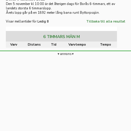
Den 5 november kl 10:00 är det återigen dags för Borås 6-timmars, ett av
landets storsta 6 timmarslopp.
Årets lopp går på en 1892 meter lång bana runt Byttorpssjön.
Visar mellantider för
Ledig 8
Tillbaka till alla resultat
6 TIMMARS MÄN M
Varv
Distans
Tid
Varvtempo
Tempo
annons