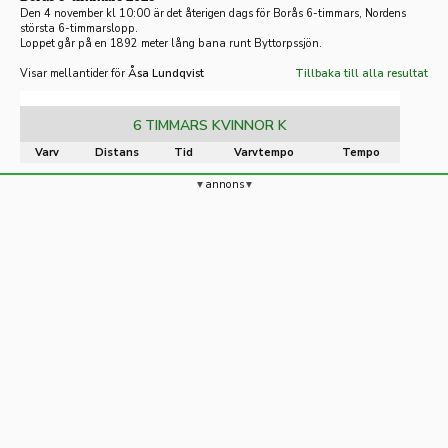
Den 4 november kl 10:00 är det återigen dags för Borås 6-timmars, Nordens
största 6-timmarslopp.
Loppet går på en 1892 meter lång bana runt Byttorpssjön.
Visar mellantider för
Åsa Lundqvist
Tillbaka till alla resultat
6 TIMMARS KVINNOR K
Varv
Distans
Tid
Varvtempo
Tempo
annons