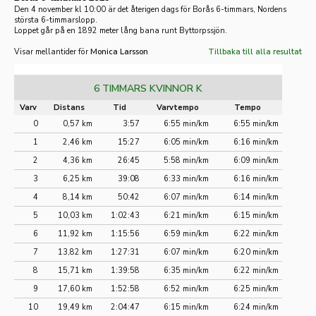
Den 4 november kl 10:00 är det återigen dags för Borås 6-timmars, Nordens
största 6-timmarslopp.
Loppet går på en 1892 meter lång bana runt Byttorpssjön.
Visar mellantider för
Monica Larsson
Tillbaka till alla resultat
6 TIMMARS KVINNOR K
Varv
Distans
Tid
Varvtempo
Tempo
0
0,57 km
3:57
6:55 min/km
6:55 min/km
1
2,46 km
15:27
6:05 min/km
6:16 min/km
2
4,36 km
26:45
5:58 min/km
6:09 min/km
3
6,25 km
39:08
6:33 min/km
6:16 min/km
4
8,14 km
50:42
6:07 min/km
6:14 min/km
5
10,03 km
1:02:43
6:21 min/km
6:15 min/km
6
11,92 km
1:15:56
6:59 min/km
6:22 min/km
7
13,82 km
1:27:31
6:07 min/km
6:20 min/km
8
15,71 km
1:39:58
6:35 min/km
6:22 min/km
9
17,60 km
1:52:58
6:52 min/km
6:25 min/km
10
19,49 km
2:04:47
6:15 min/km
6:24 min/km