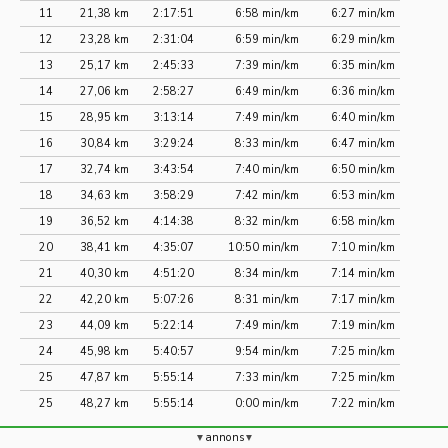
11
21,38 km
2:17:51
6:58 min/km
6:27 min/km
12
23,28 km
2:31:04
6:59 min/km
6:29 min/km
13
25,17 km
2:45:33
7:39 min/km
6:35 min/km
14
27,06 km
2:58:27
6:49 min/km
6:36 min/km
15
28,95 km
3:13:14
7:49 min/km
6:40 min/km
16
30,84 km
3:29:24
8:33 min/km
6:47 min/km
17
32,74 km
3:43:54
7:40 min/km
6:50 min/km
18
34,63 km
3:58:29
7:42 min/km
6:53 min/km
19
36,52 km
4:14:38
8:32 min/km
6:58 min/km
20
38,41 km
4:35:07
10:50 min/km
7:10 min/km
21
40,30 km
4:51:20
8:34 min/km
7:14 min/km
22
42,20 km
5:07:26
8:31 min/km
7:17 min/km
23
44,09 km
5:22:14
7:49 min/km
7:19 min/km
24
45,98 km
5:40:57
9:54 min/km
7:25 min/km
25
47,87 km
5:55:14
7:33 min/km
7:25 min/km
25
48,27 km
5:55:14
0:00 min/km
7:22 min/km
annons