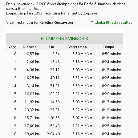
Den 4 november kl 10:00 är det återigen dags för Borås 6-timmars, Nordens
största 6-timmarslopp.
Loppet går på en 1892 meter lång bana runt Byttorpssjön.
Visar mellantider för
Karolina Gustavsson
Tillbaka till alla resultat
6 TIMMARS KVINNOR K
Varv
Distans
Tid
Varvtempo
Tempo
0
0,57 km
3:54
6:50 min/km
6:50 min/km
1
2,46 km
15:46
6:16 min/km
6:24 min/km
2
4,36 km
27:12
6:03 min/km
6:15 min/km
3
6,25 km
40:11
6:52 min/km
6:26 min/km
4
8,14 km
51:31
5:59 min/km
6:20 min/km
5
10,03 km
1:03:32
6:21 min/km
6:20 min/km
6
11,92 km
1:14:59
6:03 min/km
6:17 min/km
7
13,82 km
1:27:21
6:32 min/km
6:19 min/km
8
15,71 km
1:38:55
6:07 min/km
6:18 min/km
9
17,60 km
1:52:49
7:21 min/km
6:25 min/km
10
19,49 km
2:04:40
6:16 min/km
6:24 min/km