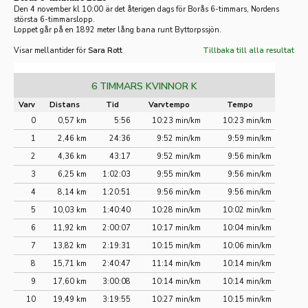
Den 4 november kl 10:00 är det återigen dags för Borås 6-timmars, Nordens
största 6-timmarslopp.
Loppet går på en 1892 meter lång bana runt Byttorpssjön.
Visar mellantider för
Sara Rott
Tillbaka till alla resultat
6 TIMMARS KVINNOR K
Varv
Distans
Tid
Varvtempo
Tempo
0
0,57 km
5:56
10:23 min/km
10:23 min/km
1
2,46 km
24:36
9:52 min/km
9:59 min/km
2
4,36 km
43:17
9:52 min/km
9:56 min/km
3
6,25 km
1:02:03
9:55 min/km
9:56 min/km
4
8,14 km
1:20:51
9:56 min/km
9:56 min/km
5
10,03 km
1:40:40
10:28 min/km
10:02 min/km
6
11,92 km
2:00:07
10:17 min/km
10:04 min/km
7
13,82 km
2:19:31
10:15 min/km
10:06 min/km
8
15,71 km
2:40:47
11:14 min/km
10:14 min/km
9
17,60 km
3:00:08
10:14 min/km
10:14 min/km
10
19,49 km
3:19:55
10:27 min/km
10:15 min/km