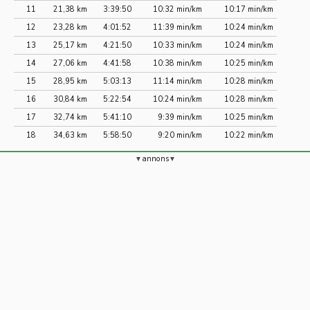
11
21,38 km
3:39:50
10:32 min/km
10:17 min/km
12
23,28 km
4:01:52
11:39 min/km
10:24 min/km
13
25,17 km
4:21:50
10:33 min/km
10:24 min/km
14
27,06 km
4:41:58
10:38 min/km
10:25 min/km
15
28,95 km
5:03:13
11:14 min/km
10:28 min/km
16
30,84 km
5:22:54
10:24 min/km
10:28 min/km
17
32,74 km
5:41:10
9:39 min/km
10:25 min/km
18
34,63 km
5:58:50
9:20 min/km
10:22 min/km
annons