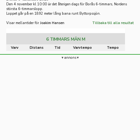
Den 4 november kl 10:00 är det återigen dags för Borås 6-timmars, Nordens
största 6-timmarslopp.
Loppet går på en 1892 meter lång bana runt Byttorpssjön.
Visar mellantider för
Joakim Hansen
Tillbaka till alla resultat
6 TIMMARS MÄN M
Varv
Distans
Tid
Varvtempo
Tempo
annons