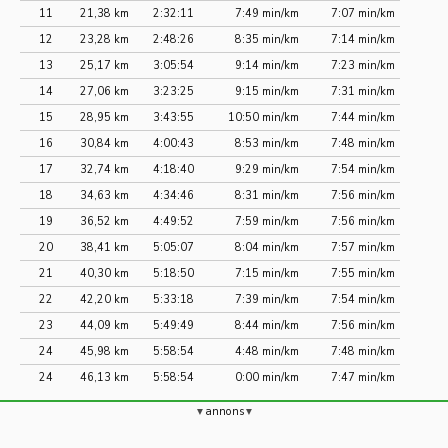
11
21,38 km
2:32:11
7:49 min/km
7:07 min/km
12
23,28 km
2:48:26
8:35 min/km
7:14 min/km
13
25,17 km
3:05:54
9:14 min/km
7:23 min/km
14
27,06 km
3:23:25
9:15 min/km
7:31 min/km
15
28,95 km
3:43:55
10:50 min/km
7:44 min/km
16
30,84 km
4:00:43
8:53 min/km
7:48 min/km
17
32,74 km
4:18:40
9:29 min/km
7:54 min/km
18
34,63 km
4:34:46
8:31 min/km
7:56 min/km
19
36,52 km
4:49:52
7:59 min/km
7:56 min/km
20
38,41 km
5:05:07
8:04 min/km
7:57 min/km
21
40,30 km
5:18:50
7:15 min/km
7:55 min/km
22
42,20 km
5:33:18
7:39 min/km
7:54 min/km
23
44,09 km
5:49:49
8:44 min/km
7:56 min/km
24
45,98 km
5:58:54
4:48 min/km
7:48 min/km
24
46,13 km
5:58:54
0:00 min/km
7:47 min/km
annons