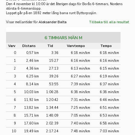
Den 4 november kl 10:00 är det återigen dags för Borås 6-timmars, Nordens
största 6-timmarslopp.
Loppet går på en 1892 meter lång bana runt Byttorpssjön.
Visar mellantider för
Aleksander Balta
Tillbaka till alla resultat
6 TIMMARS MÄN M
Varv
Distans
Tid
Varvtempo
Tempo
0
0,57 km
3:36
6:18 min/km
6:18 min/km
1
2,46 km
15:27
6:16 min/km
6:16 min/km
2
4,36 km
27:13
6:13 min/km
6:15 min/km
3
6,25 km
39:26
6:27 min/km
6:19 min/km
4
8,14 km
53:55
7:39 min/km
6:37 min/km
5
10,03 km
1:06:28
6:38 min/km
6:38 min/km
6
11,92 km
1:20:42
7:31 min/km
6:46 min/km
7
13,82 km
1:34:44
7:25 min/km
6:51 min/km
8
15,71 km
1:48:09
7:05 min/km
6:53 min/km
9
17,60 km
2:02:39
7:40 min/km
6:58 min/km
10
19,49 km
2:17:24
7:48 min/km
7:03 min/km