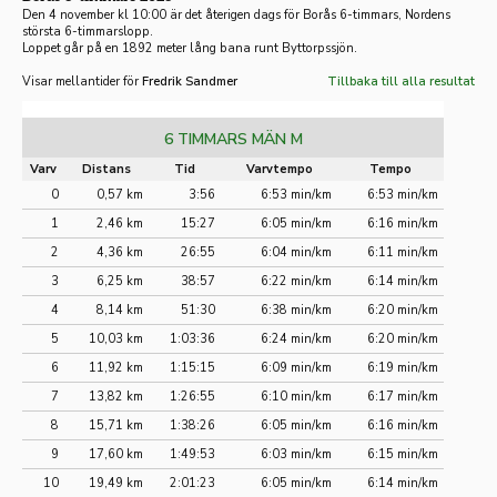
Den 4 november kl 10:00 är det återigen dags för Borås 6-timmars, Nordens
största 6-timmarslopp.
Loppet går på en 1892 meter lång bana runt Byttorpssjön.
Visar mellantider för
Fredrik Sandmer
Tillbaka till alla resultat
6 TIMMARS MÄN M
Varv
Distans
Tid
Varvtempo
Tempo
0
0,57 km
3:56
6:53 min/km
6:53 min/km
1
2,46 km
15:27
6:05 min/km
6:16 min/km
2
4,36 km
26:55
6:04 min/km
6:11 min/km
3
6,25 km
38:57
6:22 min/km
6:14 min/km
4
8,14 km
51:30
6:38 min/km
6:20 min/km
5
10,03 km
1:03:36
6:24 min/km
6:20 min/km
6
11,92 km
1:15:15
6:09 min/km
6:19 min/km
7
13,82 km
1:26:55
6:10 min/km
6:17 min/km
8
15,71 km
1:38:26
6:05 min/km
6:16 min/km
9
17,60 km
1:49:53
6:03 min/km
6:15 min/km
10
19,49 km
2:01:23
6:05 min/km
6:14 min/km