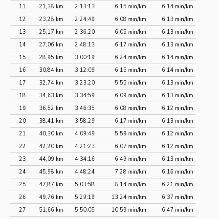
11
21,38 km
2:13:13
6:15 min/km
6:14 min/km
12
23,28 km
2:24:49
6:08 min/km
6:13 min/km
13
25,17 km
2:36:20
6:05 min/km
6:13 min/km
14
27,06 km
2:48:13
6:17 min/km
6:13 min/km
15
28,95 km
3:00:19
6:24 min/km
6:14 min/km
16
30,84 km
3:12:09
6:15 min/km
6:14 min/km
17
32,74 km
3:23:20
5:55 min/km
6:13 min/km
18
34,63 km
3:34:59
6:09 min/km
6:13 min/km
19
36,52 km
3:46:35
6:08 min/km
6:12 min/km
20
38,41 km
3:58:29
6:17 min/km
6:13 min/km
21
40,30 km
4:09:49
5:59 min/km
6:12 min/km
22
42,20 km
4:21:23
6:07 min/km
6:12 min/km
23
44,09 km
4:34:16
6:49 min/km
6:13 min/km
24
45,98 km
4:48:24
7:28 min/km
6:16 min/km
25
47,87 km
5:03:58
8:14 min/km
6:21 min/km
26
49,76 km
5:29:19
13:24 min/km
6:37 min/km
27
51,66 km
5:50:05
10:59 min/km
6:47 min/km