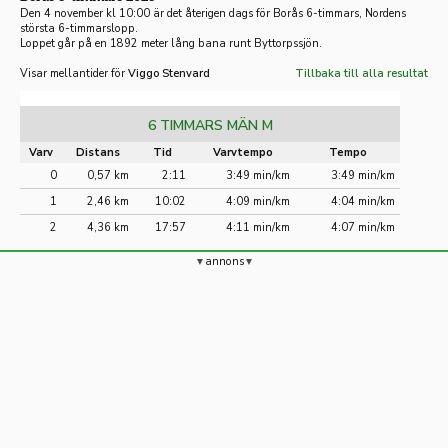
Den 4 november kl 10:00 är det återigen dags för Borås 6-timmars, Nordens
största 6-timmarslopp.
Loppet går på en 1892 meter lång bana runt Byttorpssjön.
Visar mellantider för
Viggo Stenvard
Tillbaka till alla resultat
6 TIMMARS MÄN M
Varv
Distans
Tid
Varvtempo
Tempo
0
0,57 km
2:11
3:49 min/km
3:49 min/km
1
2,46 km
10:02
4:09 min/km
4:04 min/km
2
4,36 km
17:57
4:11 min/km
4:07 min/km
annons