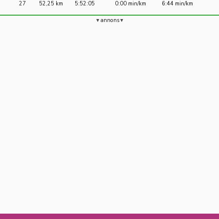
27
52,25 km
5:52:05
0:00 min/km
6:44 min/km
annons