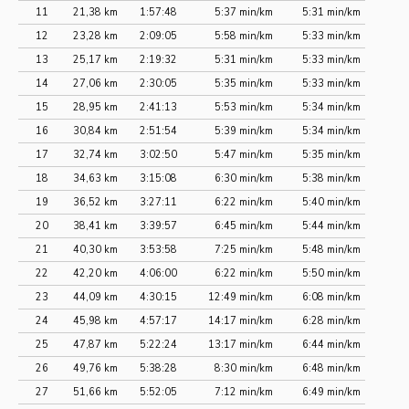
11
21,38 km
1:57:48
5:37 min/km
5:31 min/km
12
23,28 km
2:09:05
5:58 min/km
5:33 min/km
13
25,17 km
2:19:32
5:31 min/km
5:33 min/km
14
27,06 km
2:30:05
5:35 min/km
5:33 min/km
15
28,95 km
2:41:13
5:53 min/km
5:34 min/km
16
30,84 km
2:51:54
5:39 min/km
5:34 min/km
17
32,74 km
3:02:50
5:47 min/km
5:35 min/km
18
34,63 km
3:15:08
6:30 min/km
5:38 min/km
19
36,52 km
3:27:11
6:22 min/km
5:40 min/km
20
38,41 km
3:39:57
6:45 min/km
5:44 min/km
21
40,30 km
3:53:58
7:25 min/km
5:48 min/km
22
42,20 km
4:06:00
6:22 min/km
5:50 min/km
23
44,09 km
4:30:15
12:49 min/km
6:08 min/km
24
45,98 km
4:57:17
14:17 min/km
6:28 min/km
25
47,87 km
5:22:24
13:17 min/km
6:44 min/km
26
49,76 km
5:38:28
8:30 min/km
6:48 min/km
27
51,66 km
5:52:05
7:12 min/km
6:49 min/km