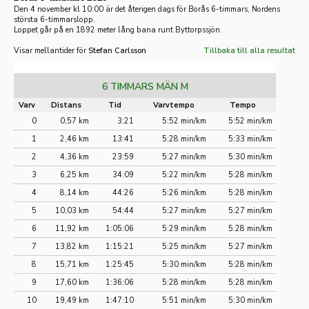
Den 4 november kl 10:00 är det återigen dags för Borås 6-timmars, Nordens
största 6-timmarslopp.
Loppet går på en 1892 meter lång bana runt Byttorpssjön.
Visar mellantider för
Stefan Carlsson
Tillbaka till alla resultat
6 TIMMARS MÄN M
Varv
Distans
Tid
Varvtempo
Tempo
0
0,57 km
3:21
5:52 min/km
5:52 min/km
1
2,46 km
13:41
5:28 min/km
5:33 min/km
2
4,36 km
23:59
5:27 min/km
5:30 min/km
3
6,25 km
34:09
5:22 min/km
5:28 min/km
4
8,14 km
44:26
5:26 min/km
5:28 min/km
5
10,03 km
54:44
5:27 min/km
5:27 min/km
6
11,92 km
1:05:06
5:29 min/km
5:28 min/km
7
13,82 km
1:15:21
5:25 min/km
5:27 min/km
8
15,71 km
1:25:45
5:30 min/km
5:28 min/km
9
17,60 km
1:36:06
5:28 min/km
5:28 min/km
10
19,49 km
1:47:10
5:51 min/km
5:30 min/km