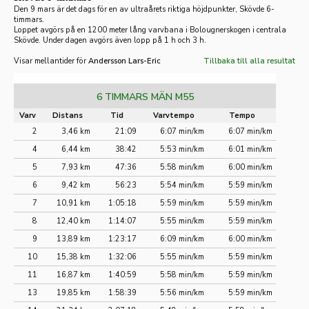
Den 9 mars är det dags för en av ultraårets riktiga höjdpunkter, Skövde 6-
timmars.
Loppet avgörs på en 1200 meter lång varvbana i Bolougnerskogen i centrala
Skövde. Under dagen avgörs även lopp på 1 h och 3 h.
Visar mellantider för
Andersson Lars-Eric
Tillbaka till alla resultat
6 TIMMARS MÄN M55
Varv
Distans
Tid
Varvtempo
Tempo
2
3,46 km
21:09
6:07 min/km
6:07 min/km
4
6,44 km
38:42
5:53 min/km
6:01 min/km
5
7,93 km
47:36
5:58 min/km
6:00 min/km
6
9,42 km
56:23
5:54 min/km
5:59 min/km
7
10,91 km
1:05:18
5:59 min/km
5:59 min/km
8
12,40 km
1:14:07
5:55 min/km
5:59 min/km
9
13,89 km
1:23:17
6:09 min/km
6:00 min/km
10
15,38 km
1:32:06
5:55 min/km
5:59 min/km
11
16,87 km
1:40:59
5:58 min/km
5:59 min/km
13
19,85 km
1:58:39
5:56 min/km
5:59 min/km