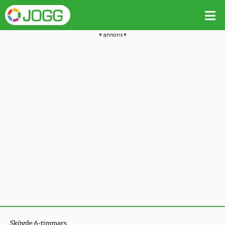
annons
Skövde 6-timmars