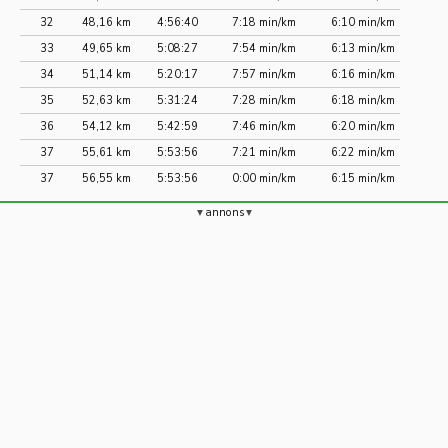
32
48,16 km
4:56:40
7:18 min/km
6:10 min/km
33
49,65 km
5:08:27
7:54 min/km
6:13 min/km
34
51,14 km
5:20:17
7:57 min/km
6:16 min/km
35
52,63 km
5:31:24
7:28 min/km
6:18 min/km
36
54,12 km
5:42:59
7:46 min/km
6:20 min/km
37
55,61 km
5:53:56
7:21 min/km
6:22 min/km
37
56,55 km
5:53:56
0:00 min/km
6:15 min/km
annons