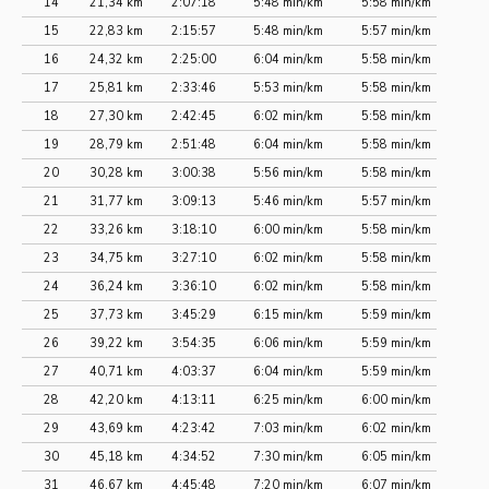
14
21,34 km
2:07:18
5:48 min/km
5:58 min/km
15
22,83 km
2:15:57
5:48 min/km
5:57 min/km
16
24,32 km
2:25:00
6:04 min/km
5:58 min/km
17
25,81 km
2:33:46
5:53 min/km
5:58 min/km
18
27,30 km
2:42:45
6:02 min/km
5:58 min/km
19
28,79 km
2:51:48
6:04 min/km
5:58 min/km
20
30,28 km
3:00:38
5:56 min/km
5:58 min/km
21
31,77 km
3:09:13
5:46 min/km
5:57 min/km
22
33,26 km
3:18:10
6:00 min/km
5:58 min/km
23
34,75 km
3:27:10
6:02 min/km
5:58 min/km
24
36,24 km
3:36:10
6:02 min/km
5:58 min/km
25
37,73 km
3:45:29
6:15 min/km
5:59 min/km
26
39,22 km
3:54:35
6:06 min/km
5:59 min/km
27
40,71 km
4:03:37
6:04 min/km
5:59 min/km
28
42,20 km
4:13:11
6:25 min/km
6:00 min/km
29
43,69 km
4:23:42
7:03 min/km
6:02 min/km
30
45,18 km
4:34:52
7:30 min/km
6:05 min/km
31
46,67 km
4:45:48
7:20 min/km
6:07 min/km