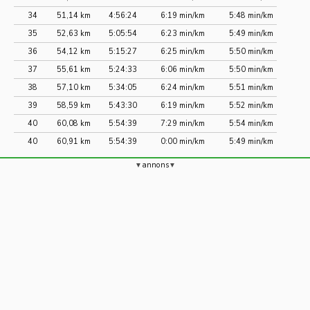
34
51,14 km
4:56:24
6:19 min/km
5:48 min/km
35
52,63 km
5:05:54
6:23 min/km
5:49 min/km
36
54,12 km
5:15:27
6:25 min/km
5:50 min/km
37
55,61 km
5:24:33
6:06 min/km
5:50 min/km
38
57,10 km
5:34:05
6:24 min/km
5:51 min/km
39
58,59 km
5:43:30
6:19 min/km
5:52 min/km
40
60,08 km
5:54:39
7:29 min/km
5:54 min/km
40
60,91 km
5:54:39
0:00 min/km
5:49 min/km
annons