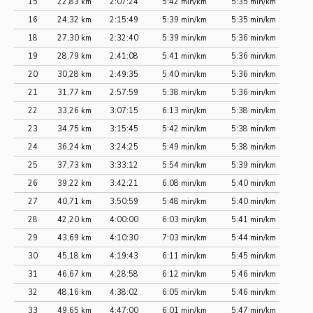
15
22,83 km
2:07:24
5:42 min/km
5:35 min/km
16
24,32 km
2:15:49
5:39 min/km
5:35 min/km
18
27,30 km
2:32:40
5:39 min/km
5:36 min/km
19
28,79 km
2:41:08
5:41 min/km
5:36 min/km
20
30,28 km
2:49:35
5:40 min/km
5:36 min/km
21
31,77 km
2:57:59
5:38 min/km
5:36 min/km
22
33,26 km
3:07:15
6:13 min/km
5:38 min/km
23
34,75 km
3:15:45
5:42 min/km
5:38 min/km
24
36,24 km
3:24:25
5:49 min/km
5:38 min/km
25
37,73 km
3:33:12
5:54 min/km
5:39 min/km
26
39,22 km
3:42:21
6:08 min/km
5:40 min/km
27
40,71 km
3:50:59
5:48 min/km
5:40 min/km
28
42,20 km
4:00:00
6:03 min/km
5:41 min/km
29
43,69 km
4:10:30
7:03 min/km
5:44 min/km
30
45,18 km
4:19:43
6:11 min/km
5:45 min/km
31
46,67 km
4:28:58
6:12 min/km
5:46 min/km
32
48,16 km
4:38:02
6:05 min/km
5:46 min/km
33
49,65 km
4:47:00
6:01 min/km
5:47 min/km