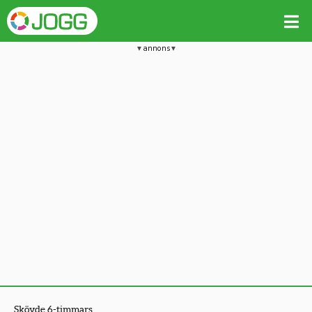
annons
Skövde 6-timmars