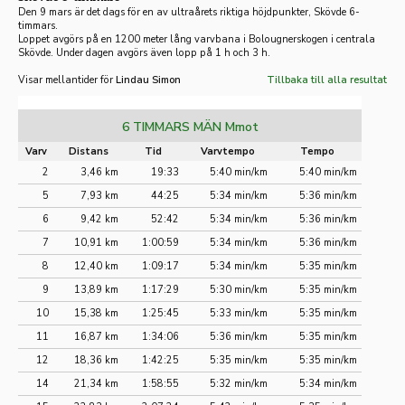
Den 9 mars är det dags för en av ultraårets riktiga höjdpunkter, Skövde 6-
timmars.
Loppet avgörs på en 1200 meter lång varvbana i Bolougnerskogen i centrala
Skövde. Under dagen avgörs även lopp på 1 h och 3 h.
Visar mellantider för
Lindau Simon
Tillbaka till alla resultat
6 TIMMARS MÄN Mmot
Varv
Distans
Tid
Varvtempo
Tempo
2
3,46 km
19:33
5:40 min/km
5:40 min/km
5
7,93 km
44:25
5:34 min/km
5:36 min/km
6
9,42 km
52:42
5:34 min/km
5:36 min/km
7
10,91 km
1:00:59
5:34 min/km
5:36 min/km
8
12,40 km
1:09:17
5:34 min/km
5:35 min/km
9
13,89 km
1:17:29
5:30 min/km
5:35 min/km
10
15,38 km
1:25:45
5:33 min/km
5:35 min/km
11
16,87 km
1:34:06
5:36 min/km
5:35 min/km
12
18,36 km
1:42:25
5:35 min/km
5:35 min/km
14
21,34 km
1:58:55
5:32 min/km
5:34 min/km