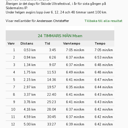
Återigen är det dags för Skövde Ultrafestival, i år för sista gången på
Södermalms IP.
Under helgen avgörs lopp över 6, 12, 24 och 48 timmar samt 100 km.
Visar mellantider för
Andersson Christoffer
Tillbaka till alla resultat
24 TIMMARS MÄN Msen
Varv
Distans
Tid
Varvtempo
Tempo
1
0,53 km
3:45
7:05 min/km
7:05 min/km
2
0,94 km
6:26
6:37 min/km
6:53 min/km
3
1,34 km
9:07
6:37 min/km
6:48 min/km
4
1,75 km
11:53
6:49 min/km
6:48 min/km
5
2,15 km
14:36
6:41 min/km
6:47 min/km
7
2,97 km
19:57
6:35 min/km
6:44 min/km
8
3,37 km
22:40
6:41 min/km
6:43 min/km
9
3,78 km
25:23
6:41 min/km
6:43 min/km
10
4,18 km
28:04
6:37 min/km
6:42 min/km
11
4,59 km
30:45
6:37 min/km
6:42 min/km
12
5,00 km
33:27
6:39 min/km
6:42 min/km