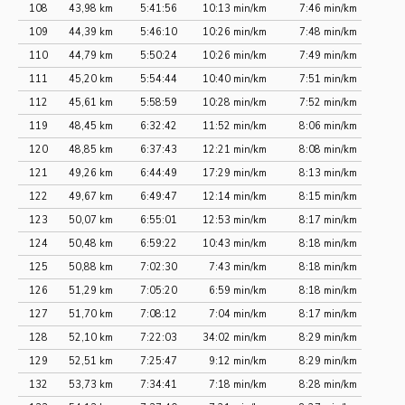
108
43,98 km
5:41:56
10:13 min/km
7:46 min/km
109
44,39 km
5:46:10
10:26 min/km
7:48 min/km
110
44,79 km
5:50:24
10:26 min/km
7:49 min/km
111
45,20 km
5:54:44
10:40 min/km
7:51 min/km
112
45,61 km
5:58:59
10:28 min/km
7:52 min/km
119
48,45 km
6:32:42
11:52 min/km
8:06 min/km
120
48,85 km
6:37:43
12:21 min/km
8:08 min/km
121
49,26 km
6:44:49
17:29 min/km
8:13 min/km
122
49,67 km
6:49:47
12:14 min/km
8:15 min/km
123
50,07 km
6:55:01
12:53 min/km
8:17 min/km
124
50,48 km
6:59:22
10:43 min/km
8:18 min/km
125
50,88 km
7:02:30
7:43 min/km
8:18 min/km
126
51,29 km
7:05:20
6:59 min/km
8:18 min/km
127
51,70 km
7:08:12
7:04 min/km
8:17 min/km
128
52,10 km
7:22:03
34:02 min/km
8:29 min/km
129
52,51 km
7:25:47
9:12 min/km
8:29 min/km
132
53,73 km
7:34:41
7:18 min/km
8:28 min/km