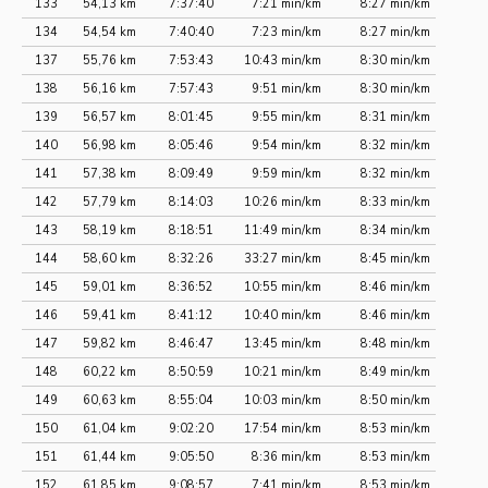
133
54,13 km
7:37:40
7:21 min/km
8:27 min/km
134
54,54 km
7:40:40
7:23 min/km
8:27 min/km
137
55,76 km
7:53:43
10:43 min/km
8:30 min/km
138
56,16 km
7:57:43
9:51 min/km
8:30 min/km
139
56,57 km
8:01:45
9:55 min/km
8:31 min/km
140
56,98 km
8:05:46
9:54 min/km
8:32 min/km
141
57,38 km
8:09:49
9:59 min/km
8:32 min/km
142
57,79 km
8:14:03
10:26 min/km
8:33 min/km
143
58,19 km
8:18:51
11:49 min/km
8:34 min/km
144
58,60 km
8:32:26
33:27 min/km
8:45 min/km
145
59,01 km
8:36:52
10:55 min/km
8:46 min/km
146
59,41 km
8:41:12
10:40 min/km
8:46 min/km
147
59,82 km
8:46:47
13:45 min/km
8:48 min/km
148
60,22 km
8:50:59
10:21 min/km
8:49 min/km
149
60,63 km
8:55:04
10:03 min/km
8:50 min/km
150
61,04 km
9:02:20
17:54 min/km
8:53 min/km
151
61,44 km
9:05:50
8:36 min/km
8:53 min/km
152
61,85 km
9:08:57
7:41 min/km
8:53 min/km