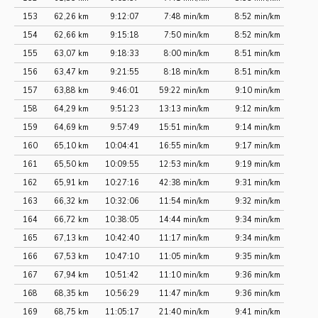
153
62,26 km
9:12:07
7:48 min/km
8:52 min/km
154
62,66 km
9:15:18
7:50 min/km
8:52 min/km
155
63,07 km
9:18:33
8:00 min/km
8:51 min/km
156
63,47 km
9:21:55
8:18 min/km
8:51 min/km
157
63,88 km
9:46:01
59:22 min/km
9:10 min/km
158
64,29 km
9:51:23
13:13 min/km
9:12 min/km
159
64,69 km
9:57:49
15:51 min/km
9:14 min/km
160
65,10 km
10:04:41
16:55 min/km
9:17 min/km
161
65,50 km
10:09:55
12:53 min/km
9:19 min/km
162
65,91 km
10:27:16
42:38 min/km
9:31 min/km
163
66,32 km
10:32:06
11:54 min/km
9:32 min/km
164
66,72 km
10:38:05
14:44 min/km
9:34 min/km
165
67,13 km
10:42:40
11:17 min/km
9:34 min/km
166
67,53 km
10:47:10
11:05 min/km
9:35 min/km
167
67,94 km
10:51:42
11:10 min/km
9:36 min/km
168
68,35 km
10:56:29
11:47 min/km
9:36 min/km
169
68,75 km
11:05:17
21:40 min/km
9:41 min/km