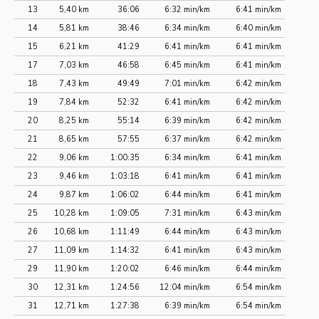
13
5,40 km
36:06
6:32 min/km
6:41 min/km
14
5,81 km
38:46
6:34 min/km
6:40 min/km
15
6,21 km
41:29
6:41 min/km
6:41 min/km
17
7,03 km
46:58
6:45 min/km
6:41 min/km
18
7,43 km
49:49
7:01 min/km
6:42 min/km
19
7,84 km
52:32
6:41 min/km
6:42 min/km
20
8,25 km
55:14
6:39 min/km
6:42 min/km
21
8,65 km
57:55
6:37 min/km
6:42 min/km
22
9,06 km
1:00:35
6:34 min/km
6:41 min/km
23
9,46 km
1:03:18
6:41 min/km
6:41 min/km
24
9,87 km
1:06:02
6:44 min/km
6:41 min/km
25
10,28 km
1:09:05
7:31 min/km
6:43 min/km
26
10,68 km
1:11:49
6:44 min/km
6:43 min/km
27
11,09 km
1:14:32
6:41 min/km
6:43 min/km
29
11,90 km
1:20:02
6:46 min/km
6:44 min/km
30
12,31 km
1:24:56
12:04 min/km
6:54 min/km
31
12,71 km
1:27:38
6:39 min/km
6:54 min/km