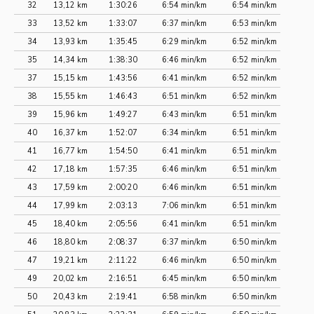
32
13,12 km
1:30:26
6:54 min/km
6:54 min/km
33
13,52 km
1:33:07
6:37 min/km
6:53 min/km
34
13,93 km
1:35:45
6:29 min/km
6:52 min/km
35
14,34 km
1:38:30
6:46 min/km
6:52 min/km
37
15,15 km
1:43:56
6:41 min/km
6:52 min/km
38
15,55 km
1:46:43
6:51 min/km
6:52 min/km
39
15,96 km
1:49:27
6:43 min/km
6:51 min/km
40
16,37 km
1:52:07
6:34 min/km
6:51 min/km
41
16,77 km
1:54:50
6:41 min/km
6:51 min/km
42
17,18 km
1:57:35
6:46 min/km
6:51 min/km
43
17,59 km
2:00:20
6:46 min/km
6:51 min/km
44
17,99 km
2:03:13
7:06 min/km
6:51 min/km
45
18,40 km
2:05:56
6:41 min/km
6:51 min/km
46
18,80 km
2:08:37
6:37 min/km
6:50 min/km
47
19,21 km
2:11:22
6:46 min/km
6:50 min/km
49
20,02 km
2:16:51
6:45 min/km
6:50 min/km
50
20,43 km
2:19:41
6:58 min/km
6:50 min/km