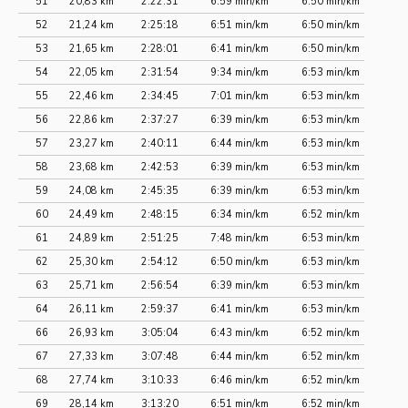
51
20,83 km
2:22:31
6:59 min/km
6:50 min/km
52
21,24 km
2:25:18
6:51 min/km
6:50 min/km
53
21,65 km
2:28:01
6:41 min/km
6:50 min/km
54
22,05 km
2:31:54
9:34 min/km
6:53 min/km
55
22,46 km
2:34:45
7:01 min/km
6:53 min/km
56
22,86 km
2:37:27
6:39 min/km
6:53 min/km
57
23,27 km
2:40:11
6:44 min/km
6:53 min/km
58
23,68 km
2:42:53
6:39 min/km
6:53 min/km
59
24,08 km
2:45:35
6:39 min/km
6:53 min/km
60
24,49 km
2:48:15
6:34 min/km
6:52 min/km
61
24,89 km
2:51:25
7:48 min/km
6:53 min/km
62
25,30 km
2:54:12
6:50 min/km
6:53 min/km
63
25,71 km
2:56:54
6:39 min/km
6:53 min/km
64
26,11 km
2:59:37
6:41 min/km
6:53 min/km
66
26,93 km
3:05:04
6:43 min/km
6:52 min/km
67
27,33 km
3:07:48
6:44 min/km
6:52 min/km
68
27,74 km
3:10:33
6:46 min/km
6:52 min/km
69
28,14 km
3:13:20
6:51 min/km
6:52 min/km