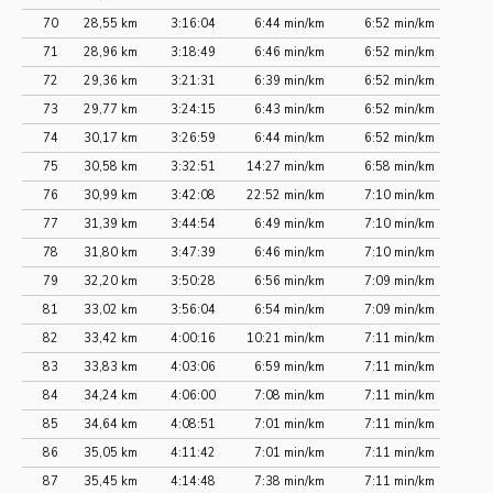
70
28,55 km
3:16:04
6:44 min/km
6:52 min/km
71
28,96 km
3:18:49
6:46 min/km
6:52 min/km
72
29,36 km
3:21:31
6:39 min/km
6:52 min/km
73
29,77 km
3:24:15
6:43 min/km
6:52 min/km
74
30,17 km
3:26:59
6:44 min/km
6:52 min/km
75
30,58 km
3:32:51
14:27 min/km
6:58 min/km
76
30,99 km
3:42:08
22:52 min/km
7:10 min/km
77
31,39 km
3:44:54
6:49 min/km
7:10 min/km
78
31,80 km
3:47:39
6:46 min/km
7:10 min/km
79
32,20 km
3:50:28
6:56 min/km
7:09 min/km
81
33,02 km
3:56:04
6:54 min/km
7:09 min/km
82
33,42 km
4:00:16
10:21 min/km
7:11 min/km
83
33,83 km
4:03:06
6:59 min/km
7:11 min/km
84
34,24 km
4:06:00
7:08 min/km
7:11 min/km
85
34,64 km
4:08:51
7:01 min/km
7:11 min/km
86
35,05 km
4:11:42
7:01 min/km
7:11 min/km
87
35,45 km
4:14:48
7:38 min/km
7:11 min/km