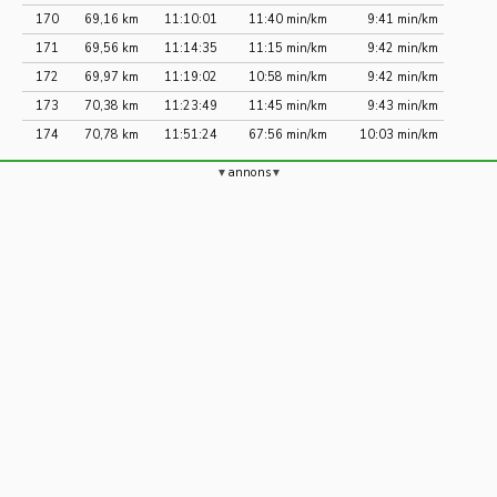
170
69,16 km
11:10:01
11:40 min/km
9:41 min/km
171
69,56 km
11:14:35
11:15 min/km
9:42 min/km
172
69,97 km
11:19:02
10:58 min/km
9:42 min/km
173
70,38 km
11:23:49
11:45 min/km
9:43 min/km
174
70,78 km
11:51:24
67:56 min/km
10:03 min/km
annons