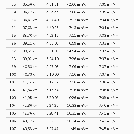
88
35,86 km
4:31:51
42:00 min/km
7:35 min/km
89
36,27 km
4:34:44
7:06 min/km
7:35 min/km
90
36,67 km
4:37:40
7:13 min/km
7:34 min/km
91
37,08 km
4:40:36
7:13 min/km
7:34 min/km
95
38,70 km
4:52:16
7:11 min/km
7:33 min/km
96
39,11 km
4:55:06
6:59 min/km
7:33 min/km
97
39,51 km
5:01:09
14:54 min/km
7:37 min/km
98
39,92 km
5:04:10
7:26 min/km
7:37 min/km
99
40,33 km
5:07:03
7:06 min/km
7:37 min/km
100
40,73 km
5:10:00
7:16 min/km
7:37 min/km
101
41,14 km
5:12:57
7:16 min/km
7:36 min/km
102
41,54 km
5:15:54
7:16 min/km
7:36 min/km
103
41,95 km
5:20:08
10:26 min/km
7:38 min/km
104
42,36 km
5:24:25
10:33 min/km
7:40 min/km
105
42,76 km
5:28:41
10:31 min/km
7:41 min/km
106
43,17 km
5:32:59
10:34 min/km
7:43 min/km
107
43,58 km
5:37:47
11:49 min/km
7:45 min/km