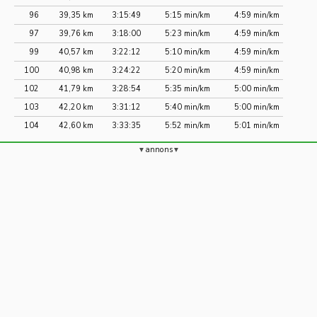
96
39,35 km
3:15:49
5:15 min/km
4:59 min/km
97
39,76 km
3:18:00
5:23 min/km
4:59 min/km
99
40,57 km
3:22:12
5:10 min/km
4:59 min/km
100
40,98 km
3:24:22
5:20 min/km
4:59 min/km
102
41,79 km
3:28:54
5:35 min/km
5:00 min/km
103
42,20 km
3:31:12
5:40 min/km
5:00 min/km
104
42,60 km
3:33:35
5:52 min/km
5:01 min/km
annons