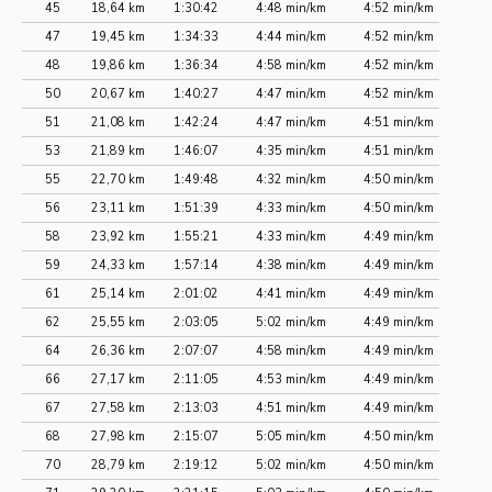
45
18,64 km
1:30:42
4:48 min/km
4:52 min/km
47
19,45 km
1:34:33
4:44 min/km
4:52 min/km
48
19,86 km
1:36:34
4:58 min/km
4:52 min/km
50
20,67 km
1:40:27
4:47 min/km
4:52 min/km
51
21,08 km
1:42:24
4:47 min/km
4:51 min/km
53
21,89 km
1:46:07
4:35 min/km
4:51 min/km
55
22,70 km
1:49:48
4:32 min/km
4:50 min/km
56
23,11 km
1:51:39
4:33 min/km
4:50 min/km
58
23,92 km
1:55:21
4:33 min/km
4:49 min/km
59
24,33 km
1:57:14
4:38 min/km
4:49 min/km
61
25,14 km
2:01:02
4:41 min/km
4:49 min/km
62
25,55 km
2:03:05
5:02 min/km
4:49 min/km
64
26,36 km
2:07:07
4:58 min/km
4:49 min/km
66
27,17 km
2:11:05
4:53 min/km
4:49 min/km
67
27,58 km
2:13:03
4:51 min/km
4:49 min/km
68
27,98 km
2:15:07
5:05 min/km
4:50 min/km
70
28,79 km
2:19:12
5:02 min/km
4:50 min/km