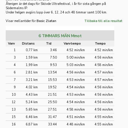
Återigen är det dags för Skövde Ultrafestival, i år för sista gången på
Södermalms IP.
Under helgen avgörs lopp över 6, 12, 24 och 48 timmar samt 100 km.
Visar mellantider för
Basic Zlatan
Tillbaka till alla resultat
6 TIMMARS MÄN Mmot
Varv
Distans
Tid
Varvtempo
Tempo
1
0,77 km
3:46
4:52 min/km
4:52 min/km
3
1,59 km
7:50
5:00 min/km
4:56 min/km
4
1,99 km
9:53
5:03 min/km
4:58 min/km
6
2,81 km
13:54
4:56 min/km
4:57 min/km
7
3,21 km
15:53
4:53 min/km
4:57 min/km
9
4,02 km
19:52
4:54 min/km
4:56 min/km
10
4,43 km
21:51
4:53 min/km
4:56 min/km
12
5,24 km
25:50
4:54 min/km
4:56 min/km
13
5,65 km
27:51
4:58 min/km
4:56 min/km
15
6,46 km
31:47
4:51 min/km
4:55 min/km
16
6,87 km
33:44
4:48 min/km
4:55 min/km