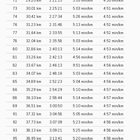
71
29,20 km
2:21:15
5:03 min/km
4:50 min/km
73
30,01 km
2:25:21
5:03 min/km
4:51 min/km
74
30,42 km
2:27:34
5:28 min/km
4:51 min/km
76
31,23 km
2:31:48
5:13 min/km
4:52 min/km
77
31,64 km
2:33:55
5:13 min/km
4:52 min/km
78
32,04 km
2:35:58
5:03 min/km
4:52 min/km
80
32,86 km
2:40:13
5:14 min/km
4:53 min/km
81
33,26 km
2:42:13
4:56 min/km
4:53 min/km
82
33,67 km
2:46:13
9:51 min/km
4:56 min/km
83
34,07 km
2:48:16
5:03 min/km
4:56 min/km
85
34,89 km
2:52:23
5:04 min/km
4:56 min/km
86
35,29 km
2:54:29
5:10 min/km
4:57 min/km
88
36,10 km
2:58:44
5:14 min/km
4:57 min/km
89
36,51 km
3:00:50
5:10 min/km
4:57 min/km
91
37,32 km
3:04:58
5:05 min/km
4:57 min/km
92
37,73 km
3:07:09
5:23 min/km
4:58 min/km
93
38,13 km
3:09:21
5:25 min/km
4:58 min/km
95
38,95 km
3:13:41
5:20 min/km
4:58 min/km