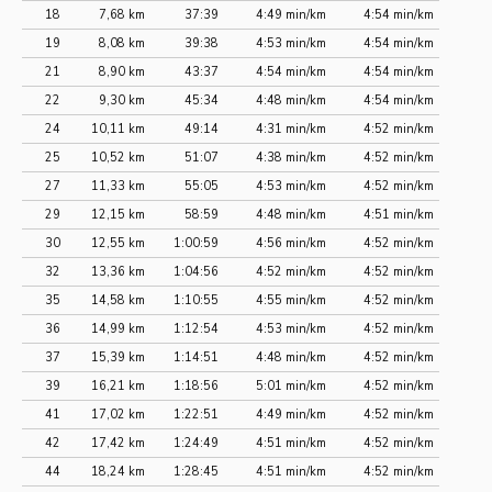
18
7,68 km
37:39
4:49 min/km
4:54 min/km
19
8,08 km
39:38
4:53 min/km
4:54 min/km
21
8,90 km
43:37
4:54 min/km
4:54 min/km
22
9,30 km
45:34
4:48 min/km
4:54 min/km
24
10,11 km
49:14
4:31 min/km
4:52 min/km
25
10,52 km
51:07
4:38 min/km
4:52 min/km
27
11,33 km
55:05
4:53 min/km
4:52 min/km
29
12,15 km
58:59
4:48 min/km
4:51 min/km
30
12,55 km
1:00:59
4:56 min/km
4:52 min/km
32
13,36 km
1:04:56
4:52 min/km
4:52 min/km
35
14,58 km
1:10:55
4:55 min/km
4:52 min/km
36
14,99 km
1:12:54
4:53 min/km
4:52 min/km
37
15,39 km
1:14:51
4:48 min/km
4:52 min/km
39
16,21 km
1:18:56
5:01 min/km
4:52 min/km
41
17,02 km
1:22:51
4:49 min/km
4:52 min/km
42
17,42 km
1:24:49
4:51 min/km
4:52 min/km
44
18,24 km
1:28:45
4:51 min/km
4:52 min/km