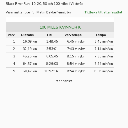
Black River Run: 10, 20, 50 och 100 miles i Västerås
Visar mellantider för
Malin Bakke Fernström
Tillbaka till alla resultat
100 MILES KVINNOR K
Varv
Distans
Tid
Varvtempo
Tempo
1
16,09 km
1:48:45
6:45 min/km
6:45 min/km
2
32,19 km
3:53:01
7:43 min/km
7:14 min/km
3
48,28 km
6:05:45
8:15 min/km
7:35 min/km
4
64,37 km
8:29:03
8:54 min/km
7:54 min/km
5
80,47 km
10:52:16
8:54 min/km
8:06 min/km
annons