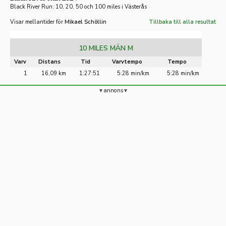
Black River Run: 10, 20, 50 och 100 miles i Västerås
Visar mellantider för
Mikael Schöllin
Tillbaka till alla resultat
10 MILES MÄN M
Varv
Distans
Tid
Varvtempo
Tempo
1
16,09 km
1:27:51
5:28 min/km
5:28 min/km
annons