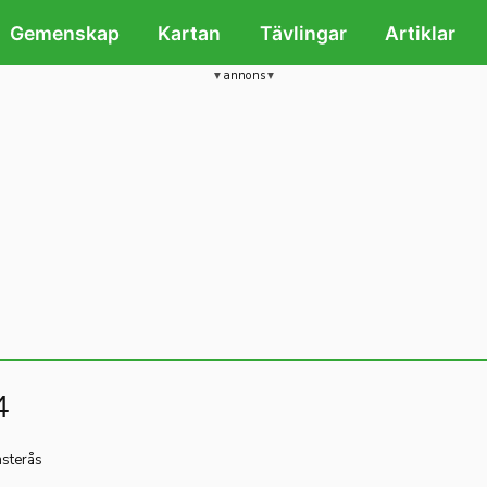
Gemenskap
Kartan
Tävlingar
Artiklar
annons
4
ästerås