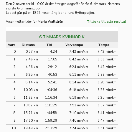
Den 2 november kl 10:00 är det återigen dags för Borås 6-timmars, Nordens
största 6-timmarslopp.
Loppet går på en 1892 meter lång bana runt Byttorpssjön.
Visar mellantider för
Maria Wallström
Tillbaka till alla resultat
6 TIMMARS KVINNOR K
Varv
Distans
Tid
Varvtempo
Tempo
0
0,57 km
4:24
7:42 min/km
7:42 min/km
1
2,46 km
17:05
6:42 min/km
6:56 min/km
2
4,36 km
29:12
6:24 min/km
6:42 min/km
3
6,25 km
40:53
6:11 min/km
6:33 min/km
4
8,14 km
52:41
6:14 min/km
6:28 min/km
5
10,03 km
1:04:36
6:18 min/km
6:26 min/km
6
11,92 km
1:16:34
6:19 min/km
6:25 min/km
7
13,82 km
1:31:25
7:51 min/km
6:37 min/km
8
15,71 km
1:44:58
7:10 min/km
6:41 min/km
9
17,60 km
1:59:29
7:40 min/km
6:47 min/km
10
19,49 km
2:13:29
7:24 min/km
6:51 min/km