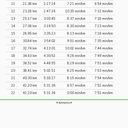
11
21,38 km
2:27:24
7:21 min/km
6:54 min/km
12
23,28 km
2:47:26
10:35 min/km
7:12 min/km
13
25,17 km
3:03:45
8:37 min/km
7:18 min/km
14
27,06 km
3:19:50
8:30 min/km
7:23 min/km
15
28,95 km
3:35:23
8:13 min/km
7:26 min/km
16
30,84 km
3:54:02
9:51 min/km
7:35 min/km
17
32,74 km
4:13:01
10:02 min/km
7:44 min/km
18
34,63 km
4:30:52
9:26 min/km
7:49 min/km
19
36,52 km
4:46:55
8:29 min/km
7:51 min/km
20
38,41 km
5:02:51
8:25 min/km
7:53 min/km
21
40,30 km
5:18:27
8:15 min/km
7:54 min/km
22
42,20 km
5:31:36
6:57 min/km
7:52 min/km
22
42,20 km
5:31:36
0:00 min/km
7:51 min/km
annons