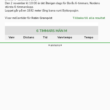
Den 2 november kl 10:00 är det återigen dags för Borås 6-timmars, Nordens
största 6-timmarslopp.
Loppet går på en 1892 meter lång bana runt Byttorpssjön.
Visar mellantider för
Robin Granqvist
Tillbaka till alla resultat
6 TIMMARS MÄN M
Varv
Distans
Tid
Varvtempo
Tempo
annons