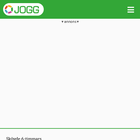
annons
Skövde 6-timmars