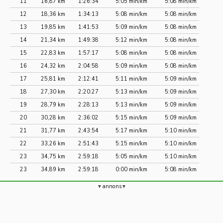
11
16,87 km
1:26:34
5:05 min/km
5:08 min/km
12
18,36 km
1:34:13
5:08 min/km
5:08 min/km
13
19,85 km
1:41:53
5:09 min/km
5:08 min/km
14
21,34 km
1:49:38
5:12 min/km
5:08 min/km
15
22,83 km
1:57:17
5:08 min/km
5:08 min/km
16
24,32 km
2:04:58
5:09 min/km
5:08 min/km
17
25,81 km
2:12:41
5:11 min/km
5:09 min/km
18
27,30 km
2:20:27
5:13 min/km
5:09 min/km
19
28,79 km
2:28:13
5:13 min/km
5:09 min/km
20
30,28 km
2:36:02
5:15 min/km
5:09 min/km
21
31,77 km
2:43:54
5:17 min/km
5:10 min/km
22
33,26 km
2:51:43
5:15 min/km
5:10 min/km
23
34,75 km
2:59:18
5:05 min/km
5:10 min/km
23
34,89 km
2:59:18
0:00 min/km
5:08 min/km
annons