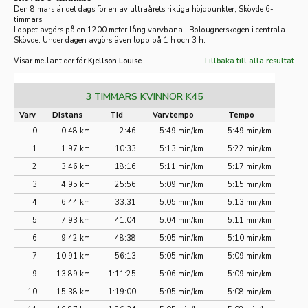
Den 8 mars är det dags för en av ultraårets riktiga höjdpunkter, Skövde 6-
timmars.
Loppet avgörs på en 1200 meter lång varvbana i Bolougnerskogen i centrala
Skövde. Under dagen avgörs även lopp på 1 h och 3 h.
Visar mellantider för
Kjellson Louise
Tillbaka till alla resultat
3 TIMMARS KVINNOR K45
Varv
Distans
Tid
Varvtempo
Tempo
0
0,48 km
2:46
5:49 min/km
5:49 min/km
1
1,97 km
10:33
5:13 min/km
5:22 min/km
2
3,46 km
18:16
5:11 min/km
5:17 min/km
3
4,95 km
25:56
5:09 min/km
5:15 min/km
4
6,44 km
33:31
5:05 min/km
5:13 min/km
5
7,93 km
41:04
5:04 min/km
5:11 min/km
6
9,42 km
48:38
5:05 min/km
5:10 min/km
7
10,91 km
56:13
5:05 min/km
5:09 min/km
9
13,89 km
1:11:25
5:06 min/km
5:09 min/km
10
15,38 km
1:19:00
5:05 min/km
5:08 min/km